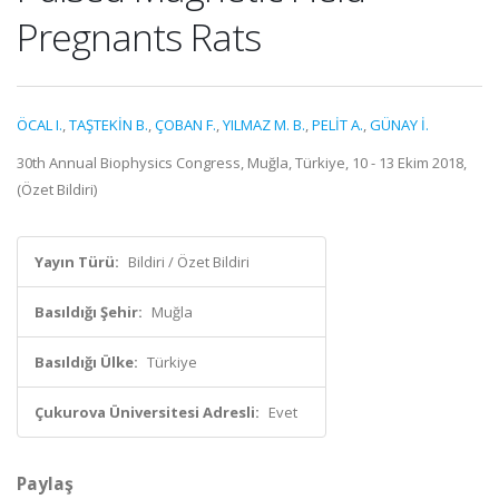
Pregnants Rats
ÖCAL I.
,
TAŞTEKİN B.
,
ÇOBAN F.
,
YILMAZ M. B.
,
PELİT A.
,
GÜNAY İ.
30th Annual Biophysics Congress, Muğla, Türkiye, 10 - 13 Ekim 2018,
(Özet Bildiri)
Yayın Türü:
Bildiri / Özet Bildiri
Basıldığı Şehir:
Muğla
Basıldığı Ülke:
Türkiye
Çukurova Üniversitesi Adresli:
Evet
Paylaş