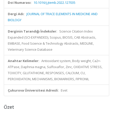
Doi Numarası:
10.1016/j.jtemb.2022.127035
Dergi Adı:
JOURNAL OF TRACE ELEMENTS IN MEDICINE AND
BIOLOGY
Derginin Tarandığı İndeksler:
Science Citation Index
Expanded (SCI-EXPANDED), Scopus, BIOSIS, CAB Abstracts,
EMBASE, Food Science & Technology Abstracts, MEDLINE,
Veterinary Science Database
Anahtar Kelimeler:
Antioxidant system, Body weight, Ca2+-
ATPase, Daphnia magna, Sulfoxaflor, Zinc, OXIDATIVE STRESS,
TOXICITY, GLUTATHIONE, RESPONSES, CALCIUM, CU,
PEROXIDATION, MECHANISMS, BIOMARKERS, FIPRONIL
Çukurova Üniversitesi Adresli:
Evet
Özet