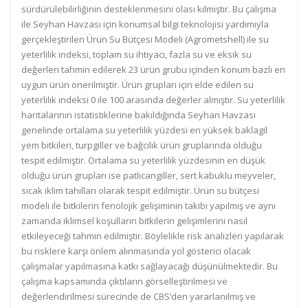
sürdürülebilirliğinin desteklenmesini olası kılmıştır. Bu çalışma
ile Seyhan Havzası için konumsal bilgi teknolojisi yardımıyla
gerçekleştirilen Ürün Su Bütçesi Modeli (Agrometshell) ile su
yeterlilik indeksi, toplam su ihtiyacı, fazla su ve eksik su
değerleri tahmin edilerek 23 ürün grubu içinden konum bazlı en
uygun ürün önerilmiştir. Ürün grupları için elde edilen su
yeterlilik indeksi 0 ile 100 arasında değerler almıştır. Su yeterlilik
haritalarının istatistiklerine bakıldığında Seyhan Havzası
genelinde ortalama su yeterlilik yüzdesi en yüksek baklagil
yem bitkileri, turpgiller ve bağcılık ürün gruplarında olduğu
tespit edilmiştir. Ortalama su yeterlilik yüzdesinin en düşük
olduğu ürün grupları ise patlıcangiller, sert kabuklu meyveler,
sıcak iklim tahılları olarak tespit edilmiştir. Ürün su bütçesi
modeli ile bitkilerin fenolojik gelişiminin takibi yapılmış ve aynı
zamanda iklimsel koşulların bitkilerin gelişimlerini nasıl
etkileyeceği tahmin edilmiştir. Böylelikle risk analizleri yapılarak
bu risklere karşı önlem alınmasında yol gösterici olacak
çalışmalar yapılmasına katkı sağlayacağı düşünülmektedir. Bu
çalışma kapsamında çıktıların görselleştirilmesi ve
değerlendirilmesi sürecinde de CBS’den yararlanılmış ve