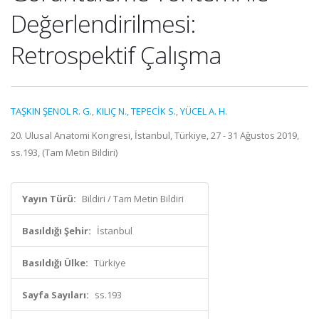
Değerlendirilmesi:
Retrospektif Çalışma
TAŞKIN ŞENOL R. G.
,
KILIÇ N.
,
TEPECİK S.
,
YÜCEL A. H.
20. Ulusal Anatomi Kongresi, İstanbul, Türkiye, 27 - 31 Ağustos 2019,
ss.193, (Tam Metin Bildiri)
Yayın Türü:
Bildiri / Tam Metin Bildiri
Basıldığı Şehir:
İstanbul
Basıldığı Ülke:
Türkiye
Sayfa Sayıları:
ss.193