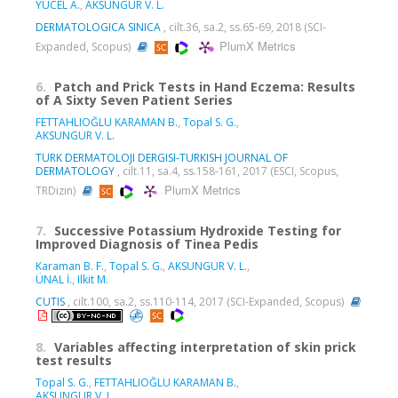
YÜCEL A.
,
AKSUNGUR V. L.
DERMATOLOGICA SINICA
, cilt.36, sa.2, ss.65-69, 2018 (SCI-
PlumX Metrics
Expanded, Scopus)
6.
Patch and Prick Tests in Hand Eczema: Results
of A Sixty Seven Patient Series
FETTAHLIOĞLU KARAMAN B.
,
Topal S. G.
,
AKSUNGUR V. L.
TURK DERMATOLOJI DERGISI-TURKISH JOURNAL OF
DERMATOLOGY
, cilt.11, sa.4, ss.158-161, 2017 (ESCI, Scopus,
PlumX Metrics
TRDizin)
7.
Successive Potassium Hydroxide Testing for
Improved Diagnosis of Tinea Pedis
Karaman B. F.
,
Topal S. G.
,
AKSUNGUR V. L.
,
ÜNAL İ.
,
Ilkit M.
CUTIS
, cilt.100, sa.2, ss.110-114, 2017 (SCI-Expanded, Scopus)
8.
Variables affecting interpretation of skin prick
test results
Topal S. G.
,
FETTAHLIOĞLU KARAMAN B.
,
AKSUNGUR V. L.