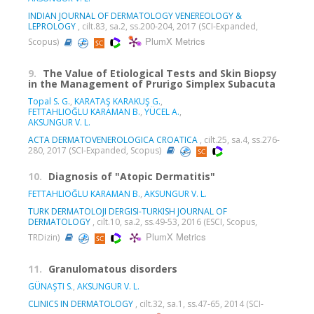
INDIAN JOURNAL OF DERMATOLOGY VENEREOLOGY &
LEPROLOGY
, cilt.83, sa.2, ss.200-204, 2017 (SCI-Expanded,
PlumX Metrics
Scopus)
9.
The Value of Etiological Tests and Skin Biopsy
in the Management of Prurigo Simplex Subacuta
Topal S. G.
,
KARATAŞ KARAKUŞ G.
,
FETTAHLIOĞLU KARAMAN B.
,
YÜCEL A.
,
AKSUNGUR V. L.
ACTA DERMATOVENEROLOGICA CROATICA
, cilt.25, sa.4, ss.276-
280, 2017 (SCI-Expanded, Scopus)
10.
Diagnosis of "Atopic Dermatitis"
FETTAHLIOĞLU KARAMAN B.
,
AKSUNGUR V. L.
TURK DERMATOLOJI DERGISI-TURKISH JOURNAL OF
DERMATOLOGY
, cilt.10, sa.2, ss.49-53, 2016 (ESCI, Scopus,
PlumX Metrics
TRDizin)
11.
Granulomatous disorders
GÜNAŞTI S.
,
AKSUNGUR V. L.
CLINICS IN DERMATOLOGY
, cilt.32, sa.1, ss.47-65, 2014 (SCI-