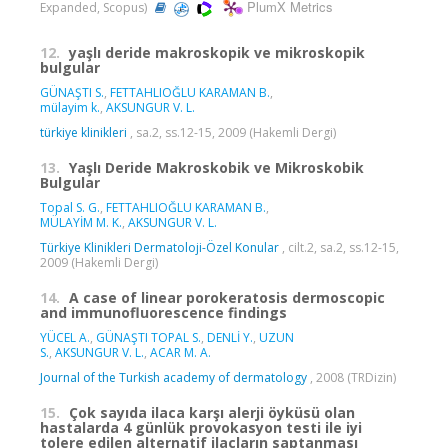
PlumX Metrics
Expanded, Scopus)
12.
yaşlı deride makroskopik ve mikroskopik
bulgular
GÜNAŞTI S.
,
FETTAHLIOĞLU KARAMAN B.
,
mülayim k.
,
AKSUNGUR V. L.
türkiye klinikleri
, sa.2, ss.12-15, 2009 (Hakemli Dergi)
13.
Yaşlı Deride Makroskobik ve Mikroskobik
Bulgular
Topal S. G.
,
FETTAHLIOĞLU KARAMAN B.
,
MÜLAYİM M. K.
,
AKSUNGUR V. L.
Türkiye Klinikleri Dermatoloji-Özel Konular
, cilt.2, sa.2, ss.12-15,
2009 (Hakemli Dergi)
14.
A case of linear porokeratosis dermoscopic
and immunofluorescence findings
YÜCEL A.
,
GÜNAŞTI TOPAL S.
,
DENLİ Y.
,
UZUN
S.
,
AKSUNGUR V. L.
,
ACAR M. A.
Journal of the Turkish academy of dermatology
, 2008 (TRDizin)
15.
Çok sayıda ilaca karşı alerji öyküsü olan
hastalarda 4 günlük provokasyon testi ile iyi
tolere edilen alternatif ilaçların saptanması