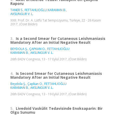
Raporu
TANER S.
,
FETTAHLIOĞLU KARAMAN B.
,
AKSUNGUR V. L.
XXIII. Prof. Dr. A. Lütfü Tat Sempozyumu, Türkiye, 22 - 26 Kasım
2017, (Özet Bildiri)
3.
Is a Second Smear for Cutaneous Leishmaniasis
Mandatory After an Initial Negative Result
BEYDOLA Ş.
,
ÇAPKAN O.
,
FETTAHLIOĞLU
KARAMAN B.
,
AKSUNGUR V. L.
26th EADV Congress, 13 - 17 Eylül 2017, (Özet Bildiri)
4.
Is Second Smear for Cutaneous Leishmaniasis
Mandatory After an Initial Negative Result
Beydola Ş.
,
Çapkan O.
,
FETTAHLIOĞLU
KARAMAN B.
,
AKSUNGUR V. L.
26th EADV Congress, 13 - 19 Eylül 2017, (Özet Bildiri)
5.
Livedoid Vaskülit Tedavisinde Enoksaparin: Bir
Olgu Sunumu