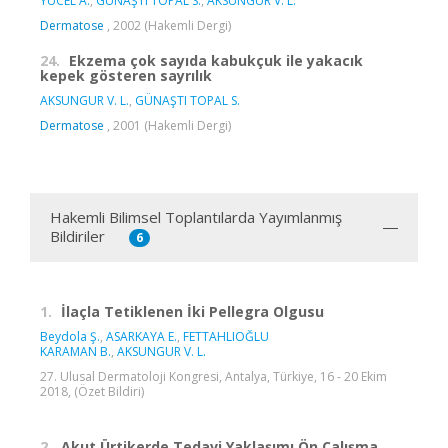
YÜCEL A.
,
GÜNAŞTI TOPAL S.
,
AKSUNGUR V. L.
Dermatose
, 2002 (Hakemli Dergi)
24.
Ekzema çok sayıda kabukçuk ile yakacık
kepek gösteren sayrılık
AKSUNGUR V. L.
,
GÜNAŞTI TOPAL S.
Dermatose
, 2001 (Hakemli Dergi)
Hakemli Bilimsel Toplantılarda Yayımlanmış
Bildiriler
6
1.
İlaçla Tetiklenen İki Pellegra Olgusu
Beydola Ş.
,
ASARKAYA E.
,
FETTAHLIOĞLU
KARAMAN B.
,
AKSUNGUR V. L.
27. Ulusal Dermatoloji Kongresi, Antalya, Türkiye, 16 - 20 Ekim
2018, (Özet Bildiri)
2.
Akut Ürtikerde Tedavi Yaklaşımı Ön Çalışma