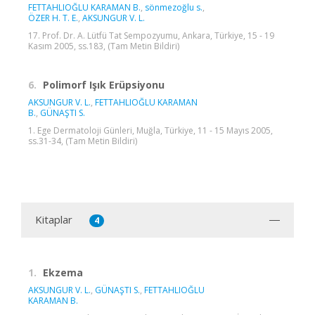
FETTAHLIOĞLU KARAMAN B.
,
sönmezoğlu s.
,
ÖZER H. T. E.
,
AKSUNGUR V. L.
17. Prof. Dr. A. Lütfü Tat Sempozyumu, Ankara, Türkiye, 15 - 19
Kasım 2005, ss.183, (Tam Metin Bildiri)
6.
Polimorf Işık Erüpsiyonu
AKSUNGUR V. L.
,
FETTAHLIOĞLU KARAMAN
B.
,
GÜNAŞTI S.
1. Ege Dermatoloji Günleri, Muğla, Türkiye, 11 - 15 Mayıs 2005,
ss.31-34, (Tam Metin Bildiri)
Kitaplar
4
1.
Ekzema
AKSUNGUR V. L.
,
GÜNAŞTI S.
,
FETTAHLIOĞLU
KARAMAN B.