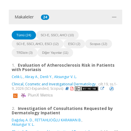
Makaleler
24
Tümü (24)
SCI-E, SSCI, AHCI (10)
SCI-E, SSCI, AHCI, ESCI (12)
ESCI (2)
Scopus (12)
TRDizin (3)
Diğer Yayınlar (11)
1.
Evaluation of Atherosclerosis Risk in Patients
with Psoriasis
Celik L.
,
Akray A.
,
Denli Y.
,
Aksungur V. L.
Clinical, Cosmetic and Investigational Dermatology
, cilt.19, ss.1-
9, 2026 (SCI-Expanded, Scopus)
PlumX Metrics
2.
Investigation of Consultations Requested by
Dermatology Inpatient
Dağdaş A. D.
,
FETTAHLIOĞLU KARAMAN B.
,
Aksungur V. L.