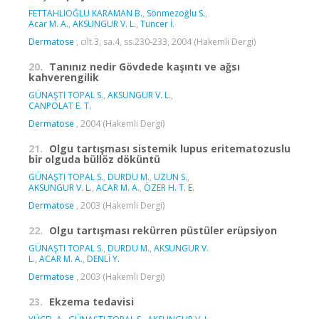
FETTAHLIOĞLU KARAMAN B.
,
Sönmezoğlu S.
,
Acar M. A.
,
AKSUNGUR V. L.
,
Tuncer İ.
Dermatose
, cilt.3, sa.4, ss.230-233, 2004 (Hakemli Dergi)
20.
Tanınız nedir Gövdede kaşıntı ve ağsı
kahverengilik
GÜNAŞTI TOPAL S.
,
AKSUNGUR V. L.
,
CANPOLAT E. T.
Dermatose
, 2004 (Hakemli Dergi)
21.
Olgu tartışması sistemik lupus eritematozuslu
bir olguda büllöz döküntü
GÜNAŞTI TOPAL S.
,
DURDU M.
,
UZUN S.
,
AKSUNGUR V. L.
,
ACAR M. A.
,
ÖZER H. T. E.
Dermatose
, 2003 (Hakemli Dergi)
22.
Olgu tartışması rekürren püstüler erüpsiyon
GÜNAŞTI TOPAL S.
,
DURDU M.
,
AKSUNGUR V.
L.
,
ACAR M. A.
,
DENLİ Y.
Dermatose
, 2003 (Hakemli Dergi)
23.
Ekzema tedavisi