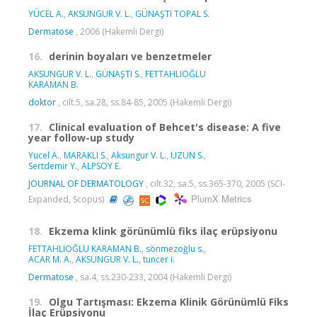
YÜCEL A.
,
AKSUNGUR V. L.
,
GÜNAŞTI TOPAL S.
Dermatose
, 2006 (Hakemli Dergi)
16.
derinin boyaları ve benzetmeler
AKSUNGUR V. L.
,
GÜNAŞTI S.
,
FETTAHLIOĞLU
KARAMAN B.
doktor
, cilt.5, sa.28, ss.84-85, 2005 (Hakemli Dergi)
17.
Clinical evaluation of Behcet's disease: A five
year follow-up study
Yucel A.
,
MARAKLI S.
,
Aksungur V. L.
,
UZUN S.
,
Sertdemir Y.
,
ALPSOY E.
JOURNAL OF DERMATOLOGY
, cilt.32, sa.5, ss.365-370, 2005 (SCI-
PlumX Metrics
Expanded, Scopus)
18.
Ekzema klink görünümlü fiks ilaç erüpsiyonu
FETTAHLIOĞLU KARAMAN B.
,
sönmezoğlu s.
,
ACAR M. A.
,
AKSUNGUR V. L.
,
tuncer i.
Dermatose
, sa.4, ss.230-233, 2004 (Hakemli Dergi)
19.
Olgu Tartışması: Ekzema Klinik Görünümlü Fiks
İlaç Erüpsiyonu