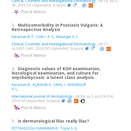
Clinical, Cosmetic and Investigational Dermatology
, cilt.18, ss.37-
45, 2025 (SCI-Expanded, Scopus)
PlumX Metrics
3.
Multicomorbidity in Psoriasis Vulgaris: A
Retrospective Analysis
Karaman B. F.
,
Cinki I. A. S.
,
Aksungur V. L.
Clinical, Cosmetic and Investigational Dermatology
, cilt.17,
ss.2437-2443, 2024 (SCI-Expanded, Scopus)
PlumX Metrics
4.
Diagnostic values of KOH examination,
histological examination, and culture for
onychomycosis: a latent class analysis.
Karaman B.
,
AÇIKALIN A.
,
ÜNAL İ.
,
AKSUNGUR
V. L.
International journal of dermatology
, cilt.58, sa.3, ss.319-324,
2019 (SCI-Expanded, Scopus)
PlumX Metrics
5.
Is dermatological lilac really lilac?
FETTAHLIOĞLU KARAMAN B.
,
Topal S. G.
,