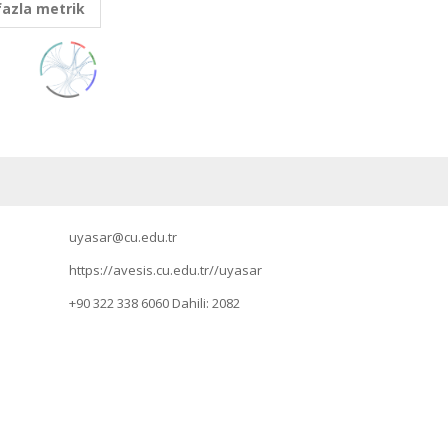
fazla metrik
uyasar@cu.edu.tr
https://avesis.cu.edu.tr//uyasar
+90 322 338 6060
Dahili: 2082