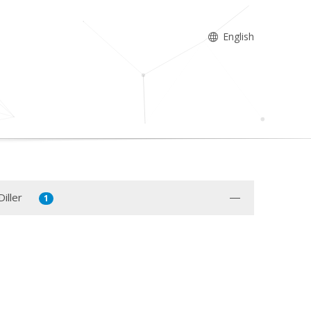
English
iller
1