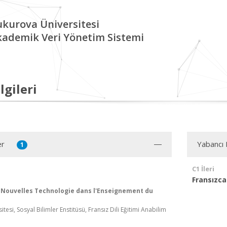
kurova Üniversitesi
kademik Veri Yönetim Sistemi
lgileri
er
Yabancı D
1
C1 İleri
Fransızca
s Nouvelles Technologie dans l'Enseignement du
tesi, Sosyal Bilimler Enstitüsü, Fransız Dili Eğitimi Anabilim