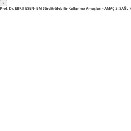
×
Prof. Dr. EBRU ESEN- BM Sürdürülebilir Kalkınma Amaçları - AMAÇ 3: SAĞLI