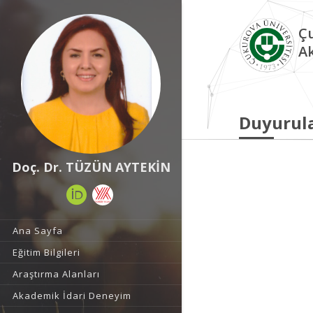
Çu
A
Duyurul
Doç. Dr. TÜZÜN AYTEKİN
Ana Sayfa
Eğitim Bilgileri
Araştırma Alanları
Akademik İdari Deneyim