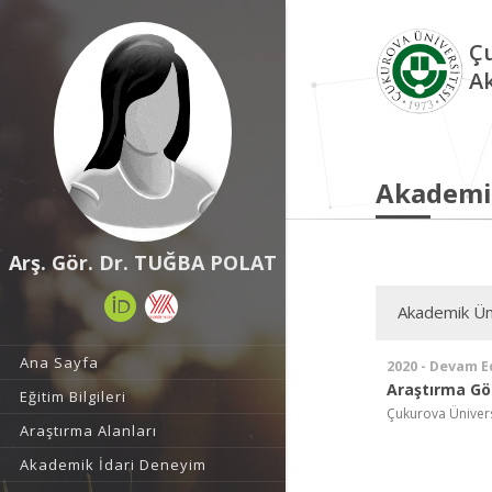
Çu
A
Akademi
Arş. Gör. Dr. TUĞBA POLAT
Akademik Ün
Ana Sayfa
2020 - Devam E
Araştırma Gör
Eğitim Bilgileri
Çukurova Üniversi
Araştırma Alanları
Akademik İdari Deneyim