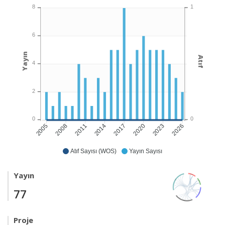
1
8
6
Yayın
Atıf
4
2
0
0
2008
2011
2014
2017
2020
2023
2026
2005
Atıf Sayısı (WOS)
Yayın Sayısı
Yayın
77
Proje