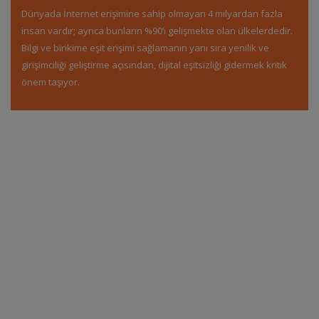
Dünyada İnternet erişimine sahip olmayan 4 milyardan fazla
insan vardır; ayrıca bunların %90’ı gelişmekte olan ülkelerdedir.
Bilgi ve birikime eşit erişimi sağlamanın yanı sıra yenilik ve
girişimciliği geliştirme açısından, dijital eşitsizliği gidermek kritik
önem taşıyor.