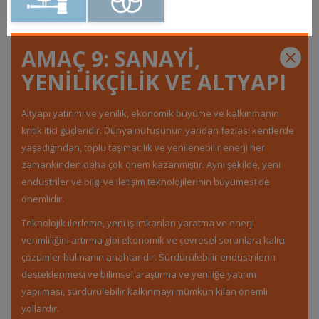
AMAÇ 9: SANAYİ,
YENİLİKÇİLİK VE ALTYAPI
Altyapı yatırımı ve yenilik, ekonomik büyüme ve kalkınmanın
kritik itici güçleridir. Dünya nüfusunun yarıdan fazlası kentlerde
yaşadığından, toplu taşımacılık ve yenilenebilir enerji her
zamankinden daha çok önem kazanmıştır. Aynı şekilde, yeni
endüstriler ve bilgi ve iletişim teknolojilerinin büyümesi de
önemlidir.
Teknolojik ilerleme, yeni iş imkanları yaratma ve enerji
verimliliğini artırma gibi ekonomik ve çevresel sorunlara kalıcı
çözümler bulmanın anahtarıdır. Sürdürülebilir endüstrilerin
desteklenmesi ve bilimsel araştırma ve yeniliğe yatırım
yapılması, sürdürülebilir kalkınmayı mümkün kılan önemli
yollardır.