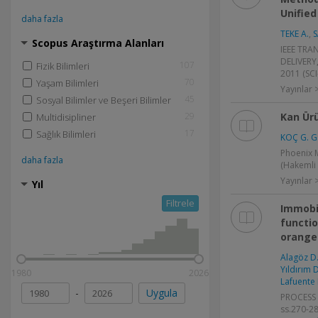
Unified
daha fazla
TEKE A.
,
S
Scopus Araştırma Alanları
IEEE TR
DELIVERY,
107
Fizik Bilimleri
2011 (SC
70
Yaşam Bilimleri
Yayınlar
45
Sosyal Bilimler ve Beşeri Bilimler
Kan Ürü
29
Multidisipliner
17
Sağlık Bilimleri
KOÇ G. G
Phoenix M
daha fazla
(Hakemli 
Yayınlar
Yıl
Filtrele
Immobil
functio
orange 
Alagöz D
Yıldırım D
1980
2026
Lafuente 
-
Uygula
PROCESS 
ss.270-2