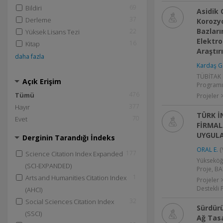
69
Bildiri
Asidik
37
Derleme
Korozy
Bazları
22
Yüksek Lisans Tezi
Elektr
16
Kitap
Araştır
daha fazla
Kardaş G
TÜBİTAK P
Açık Erişim
Programı
476
Tümü
Projeler 
377
Hayır
TÜRK İ
70
Evet
FİRMAL
UYGULA
Derginin Tarandığı İndeks
ORAL E.
(
177
Science Citation Index Expanded
Yükseköğ
(SCI-EXPANDED)
Proje, BA
1
Arts and Humanities Citation Index
Projeler 
Destekli 
(AHCI)
32
Social Sciences Citation Index
Sürdürü
(SSCI)
Ağ Tas