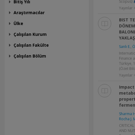
Scopus)
Bitiş Yılı
Yayınlar
Araştırmacılar
BIST T
Ülke
DÖNEMİ
BALONL
Çalışılan Kurum
YAKLAŞ
Çalışılan Fakülte
Sanlı E.
,
Ö
Internat
Çalışılan Bölüm
Finance 
Türkiye, 
(Özet Bild
Yayınlar >
Impact 
metabo
propert
fermen
Sharma H
Rocha J. 
CRITICAL
AND NUTR