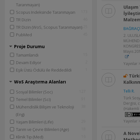
Taranmayan)
Ulaşım 
173
Scopus Indeksinde Taranmayan
İyileşt
46
Malzem
TR Dizin
25
TR Dizin (WoS, Scopus Taranmayan)
BAĞRIAÇI
45
PubMed
2. ULUSL
MÜHENDİ
Proje Durumu
KONGRESİ,
Mayıs 201
15
Tamamlandı
2
Devam Ediyor
Yayınlar >
1
Eşik Üstü Ödülü ile Reddedildi
Türk
WoS Araştırma Alanları
Kalkınm
Telli R.
127
Sosyal Bilimler (Soc)
Türk Sosy
91
Temel Bilimler (Sci)
Dergisi, c
38
Mühendislik Bilişim ve Teknoloji
(Hakemli 
(Eng)
Yayınlar
29
Yaşam Bilimleri (Life)
18
Tarım ve Çevre Bilimleri (Age)
A Nove
16
Klinik Tıp (Med)
Method