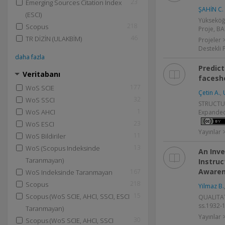
23
Emerging Sources Citation Index
ŞAHİN C.
(ESCI)
Yükseköğ
218
Scopus
Proje, BA
46
TR DİZİN (ULAKBİM)
Projeler 
Destekli 
daha fazla
Predict
Veritabanı
facesh
177
WoS SCIE
Çetin A.
,
32
WoS SSCI
STRUCTURE
1
WoS AHCI
Expanded
23
WoS ESCI
Yayınlar
11
WoS Bildiriler
13
WoS (Scopus Indeksinde
An Inve
Taranmayan)
Instruc
Aware
167
WoS Indeksinde Taranmayan
218
Scopus
Yilmaz B.
15
Scopus (WoS SCIE, AHCI, SSCI, ESCI
QUALITATI
ss.1932-1
Taranmayan)
Yayınlar
30
Scopus (WoS SCIE, AHCI, SSCI