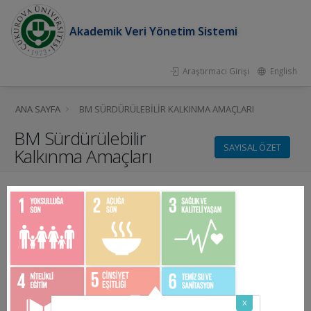
Akademik Veri Yönetim Sistemi
Araştırmacı Girişi
English
ANA SAYFA
BM SÜRDÜRÜLEBILIR KALKINMA AMAÇLARI
BM Sürdürülebilir
SAYISAL ÖZET
Kalkınma Amaçları
x