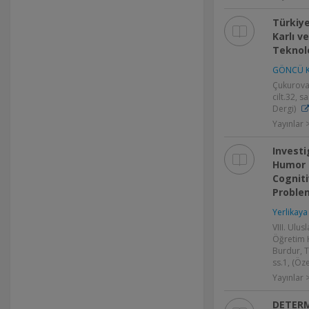
Türkiye
Karlı v
Teknol
GÖNCÜ K
Çukurova 
cilt.32, 
Dergi)
Yayınlar
Investi
Humor 
Cogniti
Problem
Yerlikaya 
VIII. Ulu
Öğretim K
Burdur, T
ss.1, (Öze
Yayınlar >
DETERM