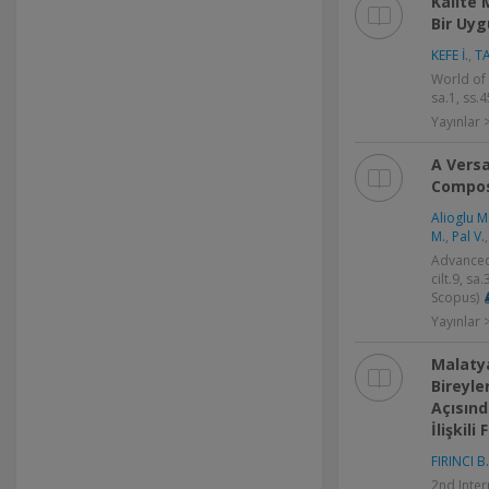
Kalite 
Bir Uy
KEFE İ.
,
TA
World of 
sa.1, ss.
Yayınlar
A Versa
Composi
Alioglu M
M.
,
Pal V.
Advanced
cilt.9, s
Scopus)
Yayınlar
Malatya
Bireyle
Açısınd
İlişkili
FIRINCI B.
2nd Inte