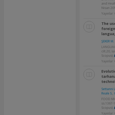
and Healt
Nisan 201
Yayınlar >
The use
foreign
langua
ŞEKER M.
LANGUAG
cilt.20, s
Scopus)
Yayınlar
Evoluti
tarhan
technol
Settanni L
Reale S.
,
FOOD MIC
ss.1367-
Scopus)
Yayınlar