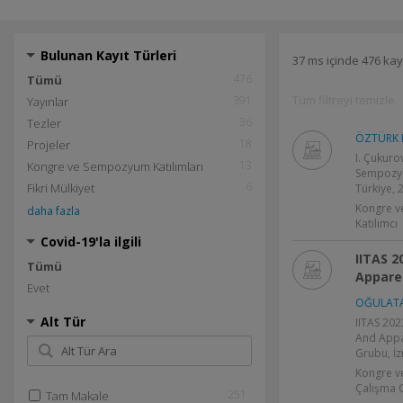
Bulunan Kayıt Türleri
37 ms içinde 476 kay
476
Tümü
Tüm filtreyi temizle
391
Yayınlar
36
Tezler
ÖZTÜRK H
18
Projeler
I. Çukur
13
Kongre ve Sempozyum Katılımları
Sempozyu
6
Fikri Mülkiyet
Türkiye, 
Kongre v
daha fazla
Katılımcı
Covid-19'la ilgili
IITAS 2
Tümü
Appare
Evet
OĞULATA 
Alt Tür
IITAS 202
And Appa
Grubu, İz
Kongre v
Çalışma 
251
Tam Makale