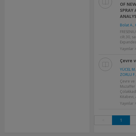
OF NEW
SPRAY 
ANALYS
Bolat A.
,
FRESENIU
cilt.30, s
Expande
Yayınlar
Çevre v
YÜCEL M.
ZORLU F.
Çevre ve U
Muzaffer 
Çolakkadı
Kitabevi,
Yayınlar 
<
1