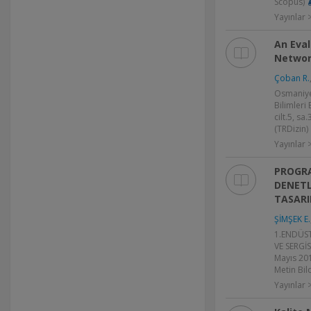
Scopus)
Yayınlar
An Eva
Networ
Çoban R.
Osmaniye 
Bilimleri 
cilt.5, s
(TRDizin)
Yayınlar
PROGR
DENETL
TASARI
ŞİMŞEK E.
1.ENDÜS
VE SERGİS
Mayıs 201
Metin Bild
Yayınlar >