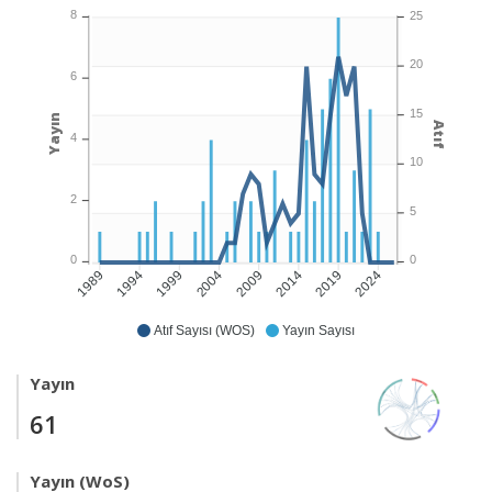
8
25
20
6
15
Yayın
Atıf
4
10
2
5
0
0
1994
1999
2004
2009
2014
2019
2024
1989
Atıf Sayısı (WOS)
Yayın Sayısı
Yayın
61
Yayın (WoS)