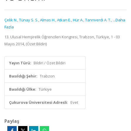
Çelik N.
,
Tünay S. S.
,
Almas H.
,
Atkan E.
,
Hür A.
,
Tanrıverdi A. T.
,
...Daha
Fazla
13. Ulusal Hemşirelik Öğrencileri Kongresi, Trabzon, Türkiye, 1 - 03
Mayıs 2014, (Özet Bildiri)
Yayın Türü:
Bildiri / Özet Bildiri
Basıldığı Şehir:
Trabzon
Basıldığı Ülke:
Türkiye
Çukurova Üniversitesi Adresli:
Evet
Paylaş