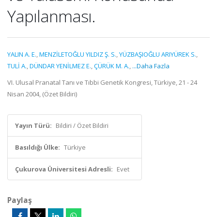
Yapılanması.
YALIN A. E.
,
MENZİLETOĞLU YILDIZ Ş. S.
,
YÜZBAŞIOĞLU ARIYÜREK S.
,
TULİ A.
,
DÜNDAR YENİLMEZ E.
,
ÇÜRÜK M. A.
,
...Daha Fazla
VI. Ulusal Pranatal Tanı ve Tıbbi Genetik Kongresi, Türkiye, 21 - 24
Nisan 2004, (Özet Bildiri)
Yayın Türü:
Bildiri / Özet Bildiri
Basıldığı Ülke:
Türkiye
Çukurova Üniversitesi Adresli:
Evet
Paylaş