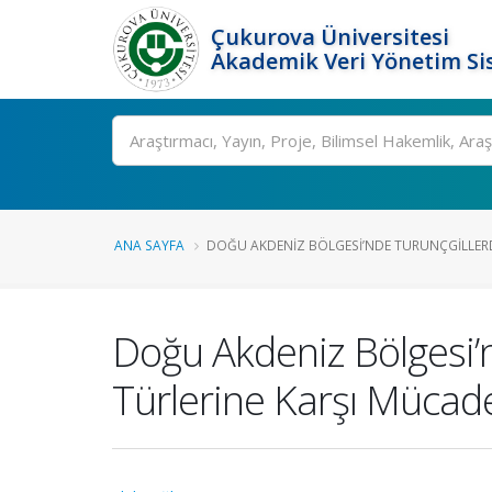
Çukurova Üniversitesi
Akademik Veri Yönetim Si
Ara
ANA SAYFA
DOĞU AKDENIZ BÖLGESI’NDE TURUNÇGILLERDE
Doğu Akdeniz Bölgesi’n
Türlerine Karşı Mücade