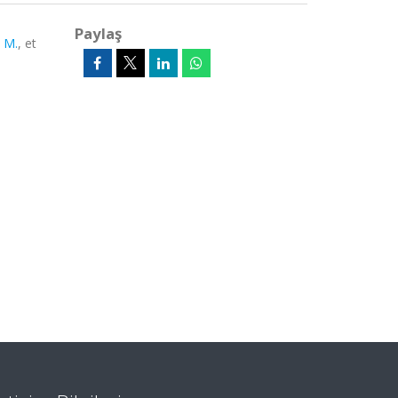
Paylaş
 M.
, et