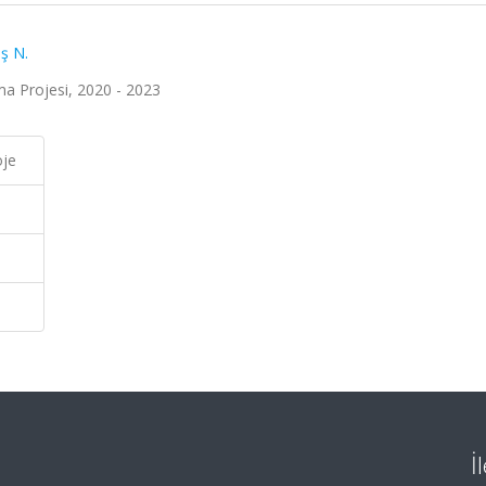
aş N.
ma Projesi, 2020 - 2023
oje
İ