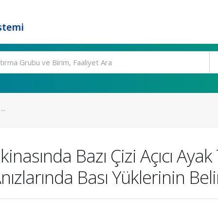
stemi
..
asında Bazı Çizi Açıcı Ayak Ti
ızlarında Bası Yüklerinin Bel