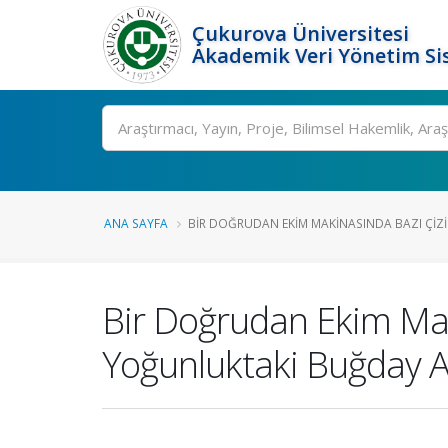
Çukurova Üniversitesi
Akademik Veri Yönetim Si
Ara
ANA SAYFA
BIR DOĞRUDAN EKIM MAKINASINDA BAZI ÇIZI .
Bir Doğrudan Ekim Makin
Yoğunluktaki Buğday An