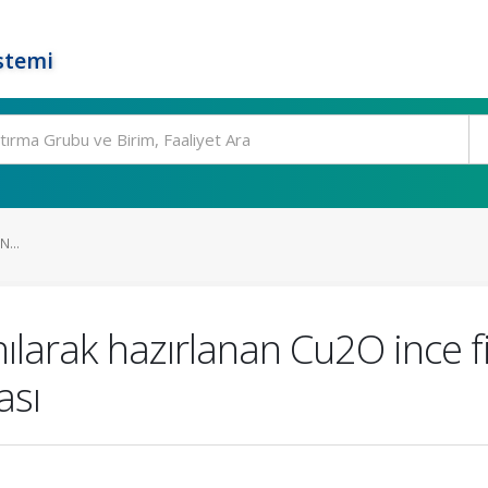
stemi
...
nılarak hazırlanan Cu2O ince fi
ası