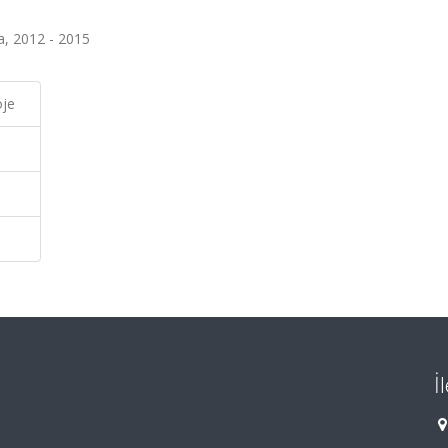
a, 2012 - 2015
oje
İ