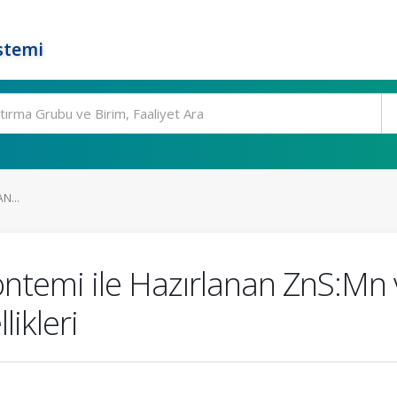
stemi
N...
temi ile Hazırlanan ZnS:Mn v
ikleri