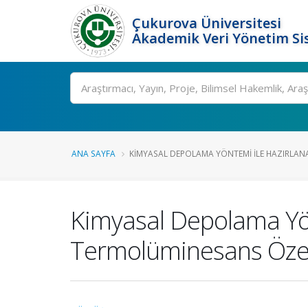
Çukurova Üniversitesi
Akademik Veri Yönetim Si
Ara
ANA SAYFA
KIMYASAL DEPOLAMA YÖNTEMI ILE HAZIRLANA
Kimyasal Depolama Yön
Termolüminesans Özell