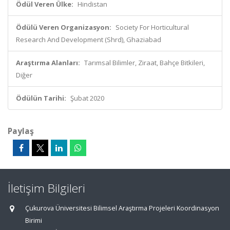
Ödül Veren Ülke:
Hindistan
Ödülü Veren Organizasyon:
Society For Horticultural
Research And Development (Shrd), Ghaziabad
Araştırma Alanları:
Tarımsal Bilimler, Ziraat, Bahçe Bitkileri,
Diğer
Ödülün Tarihi:
Şubat 2020
Paylaş
İletişim Bilgileri
Çukurova Üniversitesi Bilimsel Araştırma Projeleri Koordinasyon
Birimi