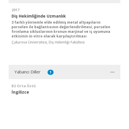
2017
Diş Hekimliğinde Uzmanlık
3 farklı yöntemle elde edilmiş metal altyapıların
porselen ile bağlantısının değerlendirilmesi, porselen
fırınlama sikluslarının kronun marjinal ve iç uyumuna
etkisinin in-vitro olarak karşılaştırılması
Çukurova Üniversitesi, Diş Hekimliği Fakültesi
Yabancı Diller
1
B2 Orta Üstü
İngilizce