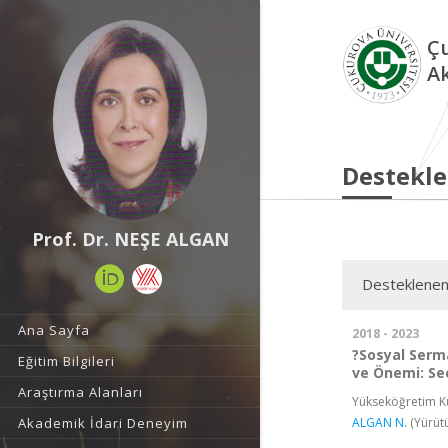
Çu
A
Destekle
Prof. Dr. NEŞE ALGAN
Desteklenen
Ana Sayfa
2018 - 2023
?Sosyal Serm
Eğitim Bilgileri
ve Önemi: Seç
Araştırma Alanları
Yükseköğretim Ku
ALGAN N.
(Yürüt
Akademik İdari Deneyim