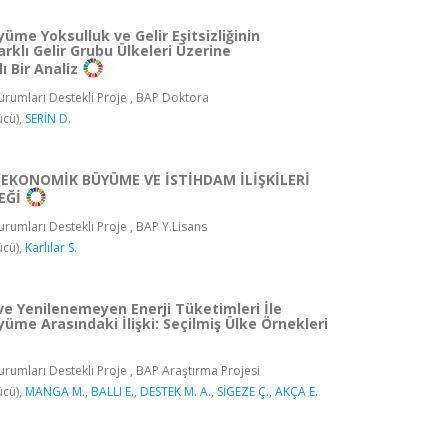
me Yoksulluk ve Gelir Eşitsizliğinin
arklı Gelir Grubu Ülkeleri Üzerine
ı Bir Analiz
rumları Destekli Proje , BAP Doktora
ücü),
SERİN D.
 EKONOMİK BÜYÜME VE İSTİHDAM İLİŞKİLERİ
EĞİ
rumları Destekli Proje , BAP Y.Lisans
ücü),
Karlılar S.
 ve Yenilenemeyen Enerji Tüketimleri İle
me Arasındaki İlişki: Seçilmiş Ülke Örnekleri
rumları Destekli Proje , BAP Araştırma Projesi
ücü),
MANGA M.
,
BALLI E.
,
DESTEK M. A.
,
SİGEZE Ç.
,
AKÇA E.