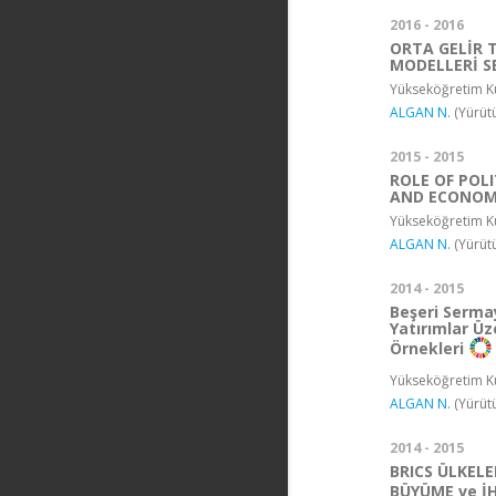
2016 - 2016
ORTA GELİR 
MODELLERİ S
Yükseköğretim Ku
ALGAN N.
(Yürüt
2015 - 2015
ROLE OF POL
AND ECONOMI
Yükseköğretim Ku
ALGAN N.
(Yürüt
2014 - 2015
Beşeri Serma
Yatırımlar Üz
Örnekleri
Yükseköğretim Ku
ALGAN N.
(Yürüt
2014 - 2015
BRICS ÜLKELE
BÜYÜME ve İ