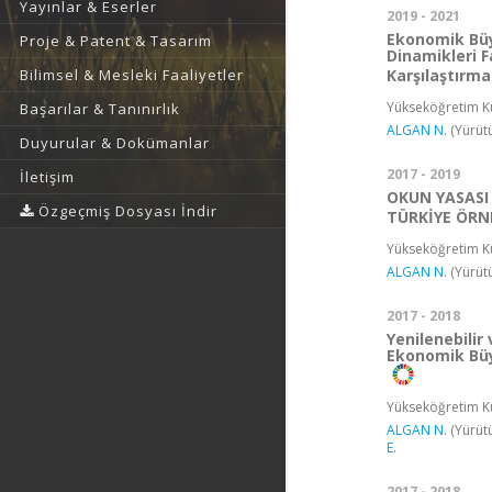
Yayınlar & Eserler
2019 - 2021
Ekonomik Büyü
Proje & Patent & Tasarım
Dinamikleri F
Bilimsel & Mesleki Faaliyetler
Karşılaştırmal
Yükseköğretim Ku
Başarılar & Tanınırlık
ALGAN N.
(Yürüt
Duyurular & Dokümanlar
2017 - 2019
İletişim
OKUN YASASI
Özgeçmiş Dosyası İndir
TÜRKİYE ÖRN
Yükseköğretim Ku
ALGAN N.
(Yürüt
2017 - 2018
Yenilenebilir
Ekonomik Büyü
Yükseköğretim Ku
ALGAN N.
(Yürüt
E.
2017 - 2018