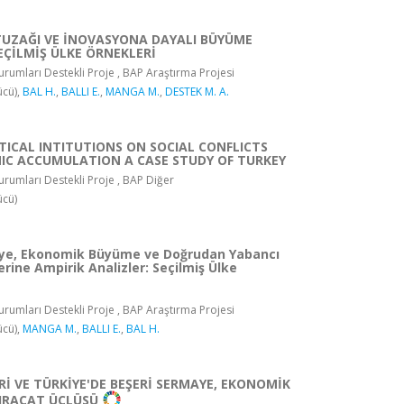
TUZAĞI VE İNOVASYONA DAYALI BÜYÜME
EÇİLMİŞ ÜLKE ÖRNEKLERİ
rumları Destekli Proje , BAP Araştırma Projesi
ücü),
BAL H.
,
BALLI E.
,
MANGA M.
,
DESTEK M. A.
ITICAL INTITUTIONS ON SOCIAL CONFLICTS
C ACCUMULATION A CASE STUDY OF TURKEY
rumları Destekli Proje , BAP Diğer
ücü)
ye, Ekonomik Büyüme ve Doğrudan Yabancı
erine Ampirik Analizler: Seçilmiş Ülke
rumları Destekli Proje , BAP Araştırma Projesi
ücü),
MANGA M.
,
BALLI E.
,
BAL H.
Rİ VE TÜRKİYE'DE BEŞERİ SERMAYE, EKONOMİK
HRACAT ÜÇLÜSÜ