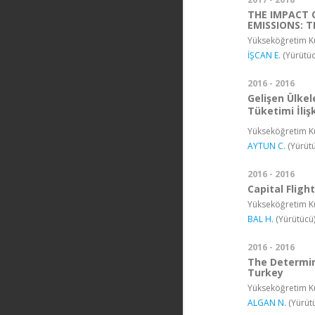
THE IMPACT 
EMISSIONS: T
Yükseköğretim Ku
İŞCAN E.
(Yürütüc
2016 - 2016
Gelişen Ülkel
Tüketimi İlişk
Yükseköğretim Ku
AYTUN C.
(Yürütü
2016 - 2016
Capital Flig
Yükseköğretim Ku
BAL H.
(Yürütücü
2016 - 2016
The Determin
Turkey
Yükseköğretim Ku
ALGAN N.
(Yürüt