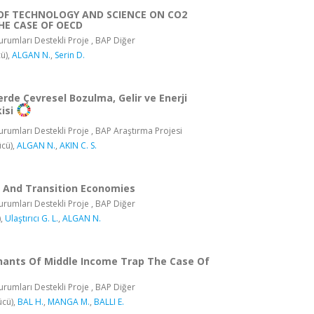
OF TECHNOLOGY AND SCIENCE ON CO2
HE CASE OF OECD
rumları Destekli Proje , BAP Diğer
ü),
ALGAN N.
,
Serin D.
erde Çevresel Bozulma, Gelir ve Enerji
isi
rumları Destekli Proje , BAP Araştırma Projesi
cü),
ALGAN N.
,
AKIN C. S.
ht And Transition Economies
rumları Destekli Proje , BAP Diğer
),
Ulaştırıcı G. L.
,
ALGAN N.
ants Of Middle Income Trap The Case Of
rumları Destekli Proje , BAP Diğer
ücü),
BAL H.
,
MANGA M.
,
BALLI E.