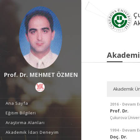
Çu
A
Akademi
Prof. Dr. MEHMET ÖZMEN
Akademik Ün
Ana Sayfa
2016 - Devam E
Prof. Dr.
Eğitim Bilgileri
Çukurova Üniversi
Araştırma Alanları
1994 - Devam E
Akademik İdari Deneyim
Doç. Dr.