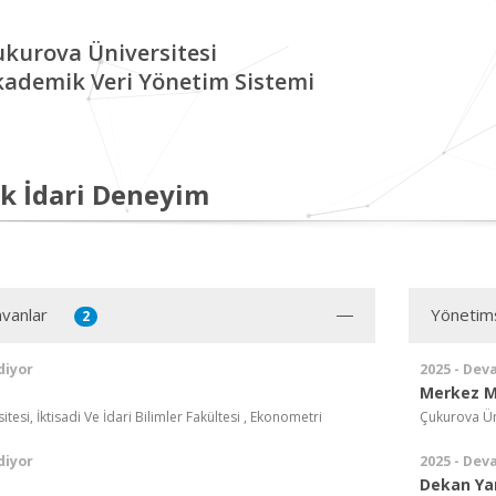
kurova Üniversitesi
kademik Veri Yönetim Sistemi
k İdari Deneyim
vanlar
Yönetim
2
diyor
2025 - Dev
Merkez 
tesi, İktisadi Ve İdari Bilimler Fakültesi , Ekonometri
Çukurova Üni
diyor
2025 - Dev
Dekan Ya