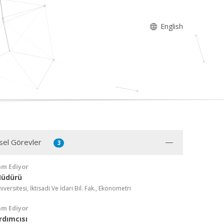
English
sel Görevler
3
am Ediyor
Müdürü
versitesi, İktisadi Ve İdari Bil. Fak., Ekonometri
am Ediyor
rdımcısı