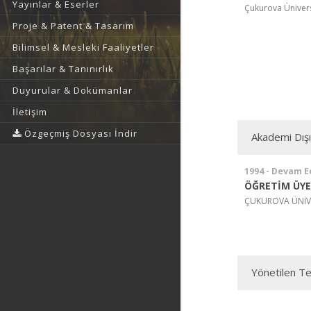
Yayınlar & Eserler
Çukurova Üniversi
Proje & Patent & Tasarım
Bilimsel & Mesleki Faaliyetler
Başarılar & Tanınırlık
Duyurular & Dokümanlar
İletişim
Özgeçmiş Dosyası İndir
Akademi Dış
1994 - Devam E
ÖĞRETİM ÜYE
ÇUKUROVA ÜNİVE
Yönetilen Te