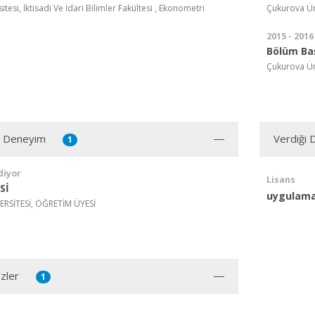
tesi, İktisadi Ve İdari Bilimler Fakültesi , Ekonometri
Çukurova Üni
2015 - 2016
Bölüm Ba
Çukurova Ün
ı Deneyim
Verdiği 
1
diyor
Lisans
Sİ
uygulama
RSİTESİ, ÖĞRETİM ÜYESİ
zler
1