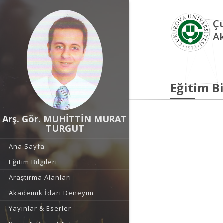
Çu
A
Eğitim Bi
Arş. Gör. MUHİTTİN MURAT
TURGUT
Ana Sayfa
Eğitim Bilgileri
Araştırma Alanları
Akademik İdari Deneyim
Yayınlar & Eserler