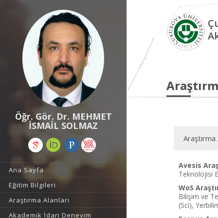
Çu
A
Araştırm
Öğr. Gör. Dr. MEHMET
İSMAİL SOLMAZ
Araştırma 
Avesis Araş
Ana Sayfa
Teknolojisi 
Eğitim Bilgileri
WoS Araştı
Bilişim ve Te
Araştırma Alanları
(Sci), Yerbil
Akademik İdari Deneyim