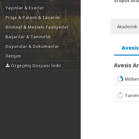
Scopus Araş
Yayınlar & Eserler
Proje & Patent & Tasarım
Akademik F
Bilimsel & Mesleki Faaliyetler
Başarılar & Tanınırlık
Duyurular & Dokümanlar
Avesis
İletişim
Avesis Ar
Özgeçmiş Dosyası İndir
Mühend
Tarıms