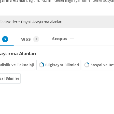
tırma Alanları:
Eğitim, Yazılım, Genel Bilgisayar Bilimi, Genel Sosyal 
aaliyetlere Dayalı Araştırma Alanları
Scopus
WoS
5
8
aştırma Alanları
islik ve Teknoloji
Bilgisayar Bilimleri
Sosyal ve Beş
al Bilimler