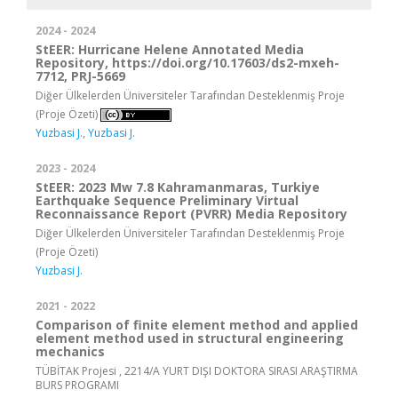
2024 - 2024
StEER: Hurricane Helene Annotated Media
Repository, https://doi.org/10.17603/ds2-mxeh-
7712, PRJ-5669
Diğer Ülkelerden Üniversiteler Tarafından Desteklenmiş Proje
(Proje Özeti)
Yuzbasi J.
,
Yuzbasi J.
2023 - 2024
StEER: 2023 Mw 7.8 Kahramanmaras, Turkiye
Earthquake Sequence Preliminary Virtual
Reconnaissance Report (PVRR) Media Repository
Diğer Ülkelerden Üniversiteler Tarafından Desteklenmiş Proje
(Proje Özeti)
Yuzbasi J.
2021 - 2022
Comparison of finite element method and applied
element method used in structural engineering
mechanics
TÜBİTAK Projesi , 2214/A YURT DIŞI DOKTORA SIRASI ARAŞTIRMA
BURS PROGRAMI