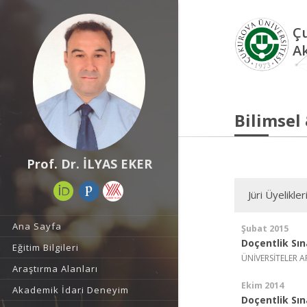
Çu
A
Bilimsel
Prof. Dr. İLYAS EKER
Jüri Üyelikler
Ana Sayfa
Şubat 2015
Doçentlik Sın
Eğitim Bilgileri
ÜNİVERSİTELER A
Araştırma Alanları
Ekim 2014
Akademik İdari Deneyim
Doçentlik Sın