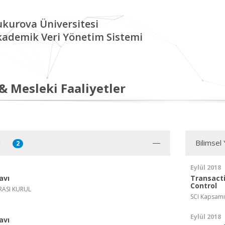
kurova Üniversitesi
kademik Veri Yönetim Sistemi
 & Mesleki Faaliyetler
i
Bilimsel
2
Eylül 2018
avı
Transact
Control
RASI KURUL
SCI Kapsamı
Eylül 2018
avı