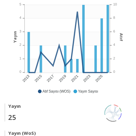
5
10
4
8
3
6
Yayın
Atıf
2
4
1
2
0
0
2015
2017
2019
2021
2023
2025
2013
Atıf Sayısı (WOS)
Yayın Sayısı
Yayın
25
Yayın (WoS)