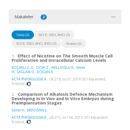
Makaleler
2
Tümü (2)
SCI-E, SSCI, AHCI (2)
SCI-E, SSCI, AHCI, ESCI (2)
Scopus (2)
1.
Effect of Nicotine on The Smooth Muscle Cell
Proliferation and Intracellular Calcium Levels
KOÇAKLI Z. G.
,
CICEK Z.
,
AKILLIOĞLU K.
,
Sener
H.
,
SAĞLAM O.
,
DOĞAN A.
ACTA PHYSIOLOGICA
, cilt.218, ss.27, 2016 (SCI-Expanded,
Scopus)
2.
Comparison of Alkalosis Defence Mechanism
Developing in In Vivo and In Vitro Embryos during
Preimplantation Stages
Sener H.
,
ERDOĞAN Ş.
ACTA PHYSIOLOGICA
, cilt.215, ss.106, 2015 (SCI-Expanded,
Scopus)