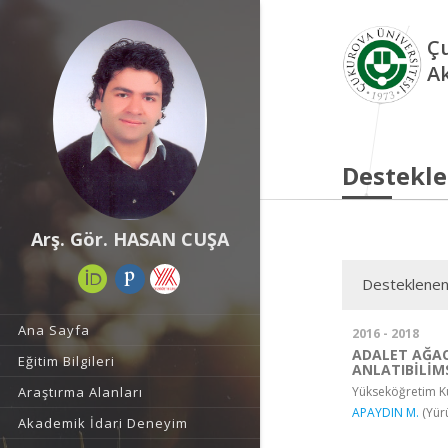
Çu
A
Destekle
Arş. Gör. HASAN CUŞA
Desteklenen
Ana Sayfa
2016 - 2018
ADALET AĞA
Eğitim Bilgileri
ANLATIBİLİM
Yükseköğretim Ku
Araştırma Alanları
APAYDIN M.
(Yür
Akademik İdari Deneyim