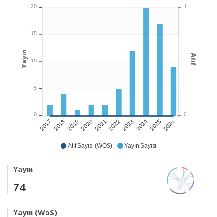
1
20
15
Yayın
Atıf
10
5
0
0
2018
2019
2020
2021
2022
2023
2024
2025
2026
2017
Atıf Sayısı (WOS)
Yayın Sayısı
Yayın
74
Yayın (WoS)