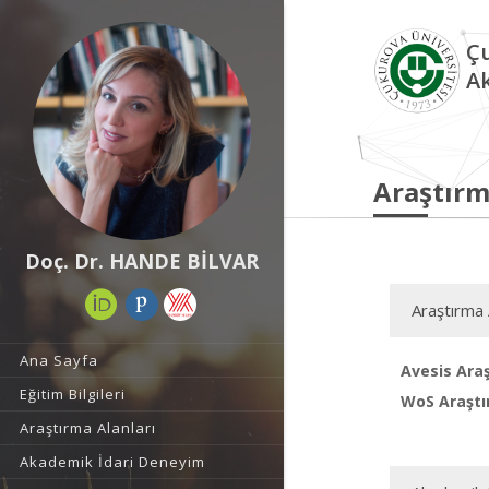
Çu
A
Araştırm
Doç. Dr. HANDE BİLVAR
Araştırma 
Ana Sayfa
Avesis Araş
Eğitim Bilgileri
WoS Araştı
Araştırma Alanları
Akademik İdari Deneyim