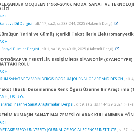
ALEXANDER MCQUEEN (1969-2010), MODA, SANAT VE TEKNOLOJİ
LİZİ
AR H.
 Sanat ve Dil Dergisi
, cilt.117, sa.2, ss.233-244, 2025 (Hakemli Dergi)
Gümüşün Tarihi ve Gümüş İçerikli Tekstillerle Elektromanyetik
AR H.
 Sosyal Bilimler Dergisi
, cilt.1, sa.18, ss.40-68, 2025 (Hakemli Dergi)
FOTOĞRAF VE TEKSTİLİN KESİŞİMİNDE SİYANOTİP (CYANOTYPE) 
NATTAKİ ROLÜ
AR H.
RUM SANAT VE TASARIM DERGİSİ BODRUM JOURNAL OF ART AND DESIGN
, cilt.
Tekstil Baskı Desenlerinde Renk Ögesi Üzerine Bir Araştırma (1
AR H.
,
USLU Ö.
lararası İnsan ve Sanat Araştırmaları Dergisi
, cilt.9, sa.2, ss.114-139, 2024 (Hak
DENİM KUMAŞIN SANAT MALZEMESİ OLARAK KULLANIMINA YÖNE
AR H.
ET AKIF ERSOY UNIVERSITY JOURNAL OF SOCIAL SCIENCES INSTITUTE
, sa.37, s