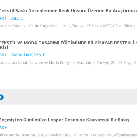
Tekstil Baskı Desenlerinde Renk Unsuru Üzerine Bir Araştırma 
AR H.
,
USLU Ö.
al İzmir Sanat ve Kültür Kongresi’ne, İzmir, Türkiye, 15 Kasım 2022, (Özet Bildiri)
TEKSTİL VE MODA TASARIMI EĞİTİMİNDE BİLGİSAYAR DESTEKLİ
ŞKİSİ
AR H.
,
ARABALI KOŞAR S. T.
luslararası Sanat, Tasarım ve Moda Kongresi, Gaziantep, Türkiye, 20 - 23 Mayıs 20
1
Geçmişten Günümüze Leopar Desenine Kavramsal Bir Bakış
AR H.
til ve Moda Tasarımı, KOÇAK SANİYE ÇİĞDEM, Editör, Yaz Yayınları, Afyonkarahis