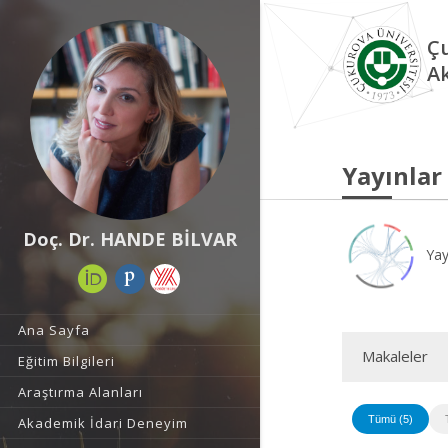
Çu
A
Yayınlar
Doç. Dr. HANDE BİLVAR
Yay
Ana Sayfa
Makaleler
Eğitim Bilgileri
Araştırma Alanları
Tümü (5)
Akademik İdari Deneyim