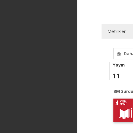
Metrikler
Daha
Yayın
11
BM Sürdü