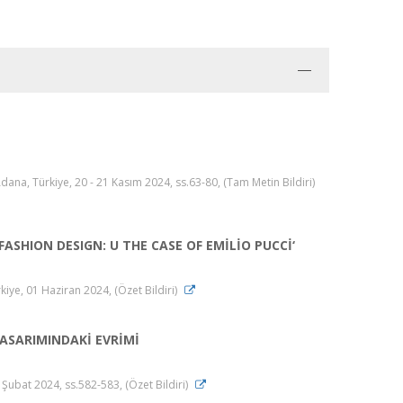
Türkiye, 20 - 21 Kasım 2024, ss.63-80, (Tam Metin Bildiri)
SHION DESIGN: U THE CASE OF EMİLİO PUCCİ‘
iye, 01 Haziran 2024, (Özet Bildiri)
ASARIMINDAKİ EVRİMİ
Şubat 2024, ss.582-583, (Özet Bildiri)