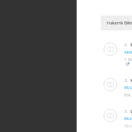
Hakemli Bili
1.
ARAB
1. I
2.
BİLV
EGE 
3.
BİLV
10. 