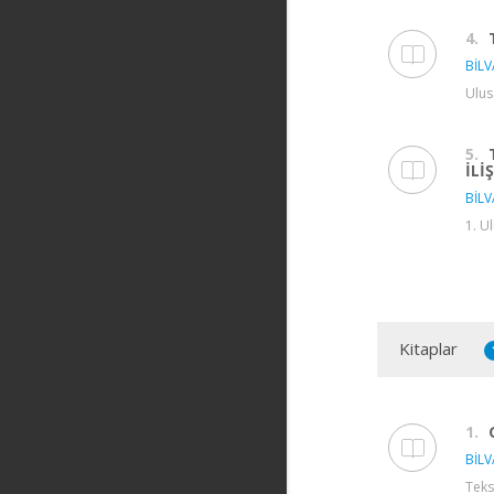
4.
BİLV
Ulus
5.
İLİ
BİLV
1. U
Kitaplar
1.
BİLV
Teks