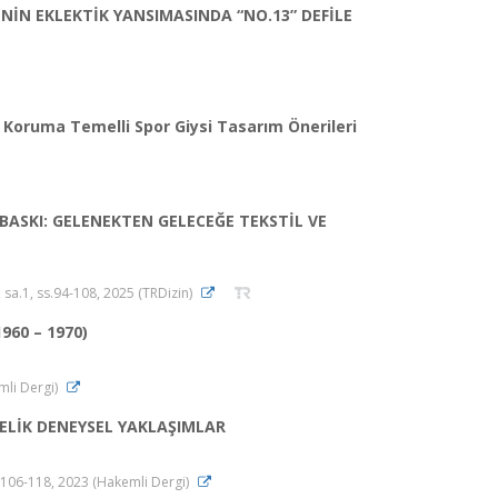
NİN EKLEKTİK YANSIMASINDA “NO.13” DEFİLE
 Koruma Temelli Spor Giysi Tasarım Önerileri
BASKI: GELENEKTEN GELECEĞE TEKSTİL VE
4, sa.1, ss.94-108, 2025 (TRDizin)
960 – 1970)
emli Dergi)
LİK DENEYSEL YAKLAŞIMLAR
s.106-118, 2023 (Hakemli Dergi)