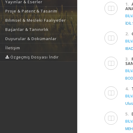
Yayınlar & Eserler
1.
ANA
Proje & Patent & Tasarım
BİLV
Bilimsel & Mesleki Faaliyetler
İDİL
Başarılar & Tanınırlık
2.
Duyurular & Dokümanlar
BİLV
İletişim
IBAD
Özgeçmiş Dosyası İndir
3.
SA
BİLV
BOD
4.
BİLV
Ulus
5.
BİLV
MEHM