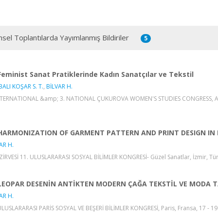
msel Toplantılarda Yayımlanmış Bildiriler
5
Feminist Sanat Pratiklerinde Kadın Sanatçılar ve Tekstil
ALI KOŞAR S. T.
,
BİLVAR H.
NTERNATIONAL &amp; 3. NATIONAL ÇUKUROVA WOMEN'S STUDIES CONGRESS, Adana, 
HARMONIZATION OF GARMENT PATTERN AND PRINT DESIGN IN FA
AR H.
ZİRVESİ 11. ULUSLARARASI SOSYAL BİLİMLER KONGRESİ- Güzel Sanatlar, İzmir, Türk
LEOPAR DESENİN ANTİKTEN MODERN ÇAĞA TEKSTİL VE MODA T
AR H.
ULUSLARARASI PARİS SOSYAL VE BEŞERİ BİLİMLER KONGRESİ, Paris, Fransa, 17 - 19 