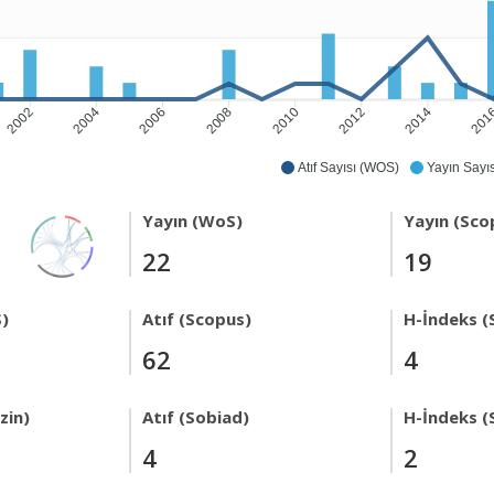
2002
2004
2006
2008
2010
2012
2014
201
Atıf Sayısı (WOS)
Yayın Sayıs
Yayın (WoS)
Yayın (Sco
22
19
)
Atıf (Scopus)
H-İndeks (
62
4
zin)
Atıf (Sobiad)
H-İndeks (
4
2