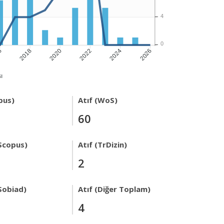
4
0
6
2018
2020
2022
2024
2026
ı
pus)
Atıf (WoS)
60
Scopus)
Atıf (TrDizin)
2
Sobiad)
Atıf (Diğer Toplam)
4