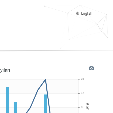
English
yıları
16
12
Atıf
8