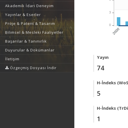
Akademik İdari Deneyim
3
Yayınlar & Eserler
Proje & Patent & Tasarım
0
2000
Bilimsel & Mesleki Faaliyetler
Başarılar & Tanınırlık
Duyurular & Dokümanlar
Yayın
İletişim
74
Özgeçmiş Dosyası İndir
H-İndeks (WoS
5
H-İndeks (TrDi
1