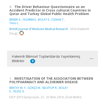
6.
The Driver Behaviour Questionnaire as an
Accident Predictor in Cross cultural Countries in
Qatar and Turkey Global Public Health Problem
BENER A.
,
YILDIRIM E.
,
BOLAT E.
,
ÖZKAN T.
,
Timo L.
British Journal of Medicine Medical Research
, 2016 (Hakemli
Dergi)
Hakemli Bilimsel Toplantılarda Yayımlanmış
Bildiriler
8
1.
INVESTIGATION OF THE ASSOCIATOIN BETWEEN
POLYPHARMACY AND ALZHEIMER DISEASE
BEKTAY M. Y.
,
GÖKÇE M.
,
SELVİTOP R.
,
BOLAT
E.
,
YILDIZ G.
ESCP 2019 Symposium, 23 - 25 Ekim 2019, (Özet Bildiri)