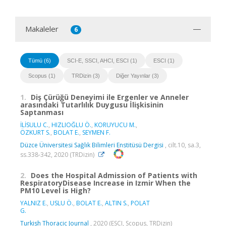
Makaleler
6
Tümü (6)
SCI-E, SSCI, AHCI, ESCI (1)
ESCI (1)
Scopus (1)
TRDizin (3)
Diğer Yayınlar (3)
1.
Diş Çürüğü Deneyimi ile Ergenler ve Anneler
arasındaki Tutarlılık Duygusu İlişkisinin
Saptanması
İLİSULU C.
,
HIZLIOĞLU Ö.
,
KORUYUCU M.
,
ÖZKURT S.
,
BOLAT E.
,
SEYMEN F.
Düzce Üniversitesi Sağlık Bilimleri Enstitüsü Dergisi
, cilt.10, sa.3,
ss.338-342, 2020 (TRDizin)
2.
Does the Hospital Admission of Patients with
RespiratoryDisease Increase in Izmir When the
PM10 Level is High?
YALNIZ E.
,
USLU Ö.
,
BOLAT E.
,
ALTIN S.
,
POLAT
G.
Turkish Thoracic Journal
, 2020 (ESCI, Scopus, TRDizin)