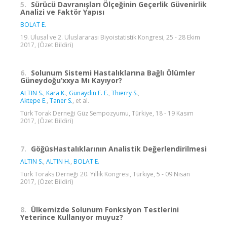
5.
Sürücü Davranışları Ölçeğinin Geçerlik Güvenirlik
Analizi ve Faktör Yapısı
BOLAT E.
19. Ulusal ve 2. Uluslararası Biyoistatistik Kongresi, 25 - 28 Ekim
2017, (Özet Bildiri)
6.
Solunum Sistemi Hastalıklarına Bağlı Ölümler
Güneydoğu’xxya Mı Kayıyor?
ALTIN S.
,
Kara K.
,
Günaydın F. E.
,
Thierry S.
,
Aktepe E.
,
Taner S.
, et al.
Türk Torak Derneği Güz Sempozyumu, Türkiye, 18 - 19 Kasım
2017, (Özet Bildiri)
7.
GöğüsHastalıklarının Analistik Değerlendirilmesi
ALTIN S.
,
ALTIN H.
,
BOLAT E.
Türk Toraks Derneği 20. Yıllık Kongresi, Türkiye, 5 - 09 Nisan
2017, (Özet Bildiri)
8.
Ülkemizde Solunum Fonksiyon Testlerini
Yeterince Kullanıyor muyuz?