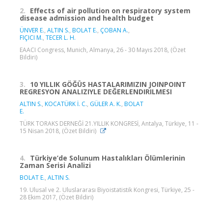
2.
Effects of air pollution on respiratory system
disease admission and health budget
ÜNVER E.
,
ALTIN S.
,
BOLAT E.
,
ÇOBAN A.
,
FIÇICI M.
,
TECER L. H.
EAACI Congress, Munich, Almanya, 26 - 30 Mayıs 2018, (Özet
Bildiri)
3.
10 YILLIK GÖĞÜS HASTALARIMIZIN JOINPOINT
REGRESYON ANALIZIYLE DEĞERLENDIRILMESI
ALTIN S.
,
KOCATÜRK İ. C.
,
GÜLER A. K.
,
BOLAT
E.
TÜRK TORAKS DERNEĞİ 21.YILLIK KONGRESİ, Antalya, Türkiye, 11 -
15 Nisan 2018, (Özet Bildiri)
4.
Türkiye’de Solunum Hastalıkları Ölümlerinin
Zaman Serisi Analizi
BOLAT E.
,
ALTIN S.
19. Ulusal ve 2. Uluslararası Biyoistatistik Kongresi, Türkiye, 25 -
28 Ekim 2017, (Özet Bildiri)