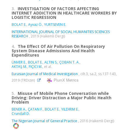
3.
INVESTIGATION OF FACTORS AFFECTING
INTERNET ADDICTION IN HEALTHCARE WORKERS BY
LOGISTIC REGRESSION
BOLAT E.
,
Ayvaz Ö.
,
YURTSEVEN E.
INTERNATIONAL JOURNAL OF SOCIAL HUMANITIES SCIENCES
RESEARCH
, 2019 (Hakemli Dergi)
4.
The Effect Of Air Pollution On Respiratory
System Disease Admissions And Health
Expenditures
ÜNVER E.
,
BOLAT E.
,
ALTIN S.
,
ÇOBAN T. A.
,
AKTAŞ M.
,
FIÇICI M.
, et al.
Eurasian Journal of Medical Investigation
, cilt.3, sa.2, ss.137-143,
PlumX Metrics
2019 (TRDizin)
5.
Misuse of Mobile Phone Conversation while
Driving: Driver Distraction a Major Public Health
Problem
BENER A.
,
ÇATAN F.
,
BOLAT E.
,
YILDIRIM E.
,
Crundall D.
The Nigerian Journal of General Practice
, 2016 (Hakemli Dergi)