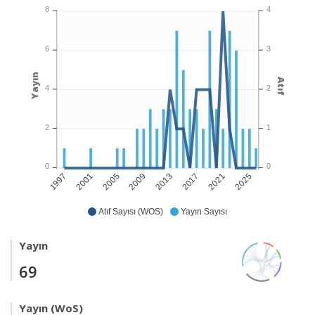
8
4
6
3
Yayın
Atıf
4
2
2
1
0
0
2001
2005
2009
2013
2017
2021
2025
1997
Atıf Sayısı (WOS)
Yayın Sayısı
Yayın
69
Yayın (WoS)