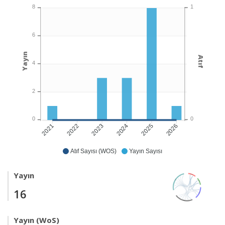
1
8
6
Yayın
Atıf
4
2
0
0
2022
2023
2024
2025
2026
2021
Atıf Sayısı (WOS)
Yayın Sayısı
Yayın
16
Yayın (WoS)