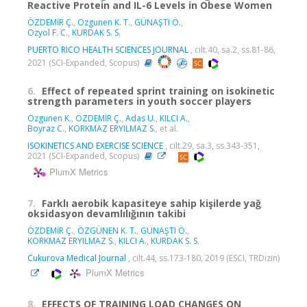
Reactive Protein and IL-6 Levels in Obese Women
ÖZDEMİR Ç.
,
Ozgunen K. T.
,
GÜNAŞTI Ö.
,
Ozyol F. C.
,
KURDAK S. S.
PUERTO RICO HEALTH SCIENCES JOURNAL
, cilt.40, sa.2, ss.81-86,
2021 (SCI-Expanded, Scopus)
6.
Effect of repeated sprint training on isokinetic
strength parameters in youth soccer players
Ozgunen K.
,
ÖZDEMİR Ç.
,
Adas U.
,
KILCI A.
,
Boyraz C.
,
KORKMAZ ERYILMAZ S.
, et al.
ISOKINETICS AND EXERCISE SCIENCE
, cilt.29, sa.3, ss.343-351,
2021 (SCI-Expanded, Scopus)
PlumX Metrics
7.
Farklı aerobik kapasiteye sahip kişilerde yağ
oksidasyon devamlılığının takibi
ÖZDEMİR Ç.
,
ÖZGÜNEN K. T.
,
GÜNAŞTI Ö.
,
KORKMAZ ERYILMAZ S.
,
KILCI A.
,
KURDAK S. S.
Cukurova Medical Journal
, cilt.44, ss.173-180, 2019 (ESCI, TRDizin)
PlumX Metrics
8.
EFFECTS OF TRAINING LOAD CHANGES ON