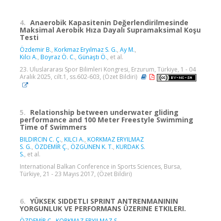
4.
Anaerobik Kapasitenin Değerlendirilmesinde
Maksimal Aerobik Hıza Dayalı Supramaksimal Koşu
Testi
Özdemir B.
,
Korkmaz Eryılmaz S. G.
,
Ay M.
,
Kılcı A.
,
Boyraz Ö. C.
,
Günaştı Ö.
, et al.
23. Uluslararası Spor Bilimleri Kongresi, Erzurum, Türkiye, 1 - 04
Aralık 2025, cilt.1, ss.602-603, (Özet Bildiri)
5.
Relationship between underwater gliding
performance and 100 Meter Freestyle Swimming
Time of Swimmers
BILDIRCIN C. Ç.
,
KILCI A.
,
KORKMAZ ERYILMAZ
S. G.
,
ÖZDEMİR Ç.
,
ÖZGÜNEN K. T.
,
KURDAK S.
S.
, et al.
International Balkan Conference in Sports Sciences, Bursa,
Türkiye, 21 - 23 Mayıs 2017, (Özet Bildiri)
6.
YÜKSEK SIDDETLI SPRINT ANTRENMANININ
YORGUNLUK VE PERFORMANS ÜZERINE ETKILERI.
ÖZDEMİR Ç.
,
KORKMAZ ERYILMAZ S.
,