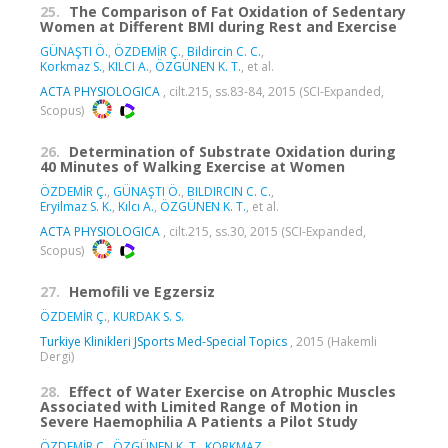
25.
The Comparison of Fat Oxidation of Sedentary
Women at Different BMI during Rest and Exercise
GÜNAŞTI Ö.
,
ÖZDEMİR Ç.
,
Bildircin C. C.
,
Korkmaz S.
,
KILCI A.
,
ÖZGÜNEN K. T.
, et al.
ACTA PHYSIOLOGICA
, cilt.215, ss.83-84, 2015 (SCI-Expanded,
Scopus)
26.
Determination of Substrate Oxidation during
40 Minutes of Walking Exercise at Women
ÖZDEMİR Ç.
,
GÜNAŞTI Ö.
,
BILDIRCIN C. C.
,
Eryilmaz S. K.
,
Kılcı A.
,
ÖZGÜNEN K. T.
, et al.
ACTA PHYSIOLOGICA
, cilt.215, ss.30, 2015 (SCI-Expanded,
Scopus)
27.
Hemofili ve Egzersiz
ÖZDEMİR Ç.
,
KURDAK S. S.
Turkiye Klinikleri JSports Med-Special Topics
, 2015 (Hakemli
Dergi)
28.
Effect of Water Exercise on Atrophic Muscles
Associated with Limited Range of Motion in
Severe Haemophilia A Patients a Pilot Study
ÖZDEMİR Ç.
,
ÖZGÜNEN K. T.
,
KORKMAZ