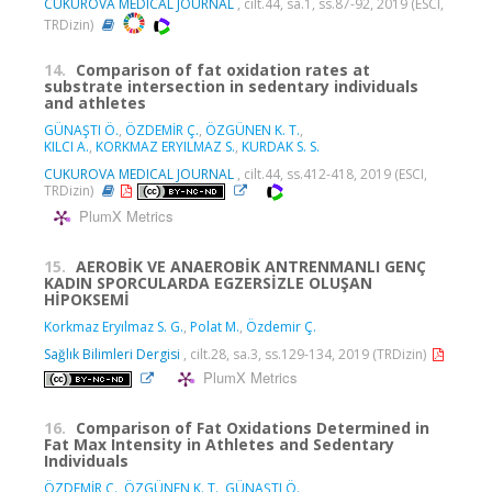
CUKUROVA MEDICAL JOURNAL
, cilt.44, sa.1, ss.87-92, 2019 (ESCI,
TRDizin)
14.
Comparison of fat oxidation rates at
substrate intersection in sedentary individuals
and athletes
GÜNAŞTI Ö.
,
ÖZDEMİR Ç.
,
ÖZGÜNEN K. T.
,
KILCI A.
,
KORKMAZ ERYILMAZ S.
,
KURDAK S. S.
CUKUROVA MEDICAL JOURNAL
, cilt.44, ss.412-418, 2019 (ESCI,
TRDizin)
PlumX Metrics
15.
AEROBİK VE ANAEROBİK ANTRENMANLI GENÇ
KADIN SPORCULARDA EGZERSİZLE OLUŞAN
HİPOKSEMİ
Korkmaz Eryılmaz S. G.
,
Polat M.
,
Özdemir Ç.
Sağlık Bilimleri Dergisi
, cilt.28, sa.3, ss.129-134, 2019 (TRDizin)
PlumX Metrics
16.
Comparison of Fat Oxidations Determined in
Fat Max Intensity in Athletes and Sedentary
Individuals
ÖZDEMİR Ç.
,
ÖZGÜNEN K. T.
,
GÜNAŞTI Ö.
,