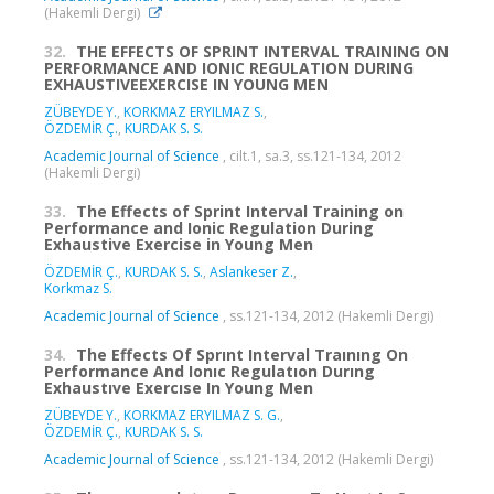
(Hakemli Dergi)
32.
THE EFFECTS OF SPRINT INTERVAL TRAINING ON
PERFORMANCE AND IONIC REGULATION DURING
EXHAUSTIVEEXERCISE IN YOUNG MEN
ZÜBEYDE Y.
,
KORKMAZ ERYILMAZ S.
,
ÖZDEMİR Ç.
,
KURDAK S. S.
Academic Journal of Science
, cilt.1, sa.3, ss.121-134, 2012
(Hakemli Dergi)
33.
The Effects of Sprint Interval Training on
Performance and Ionic Regulation During
Exhaustive Exercise in Young Men
ÖZDEMİR Ç.
,
KURDAK S. S.
,
Aslankeser Z.
,
Korkmaz S.
Academic Journal of Science
, ss.121-134, 2012 (Hakemli Dergi)
34.
The Effects Of Sprınt Interval Traınıng On
Performance And Ionıc Regulatıon Durıng
Exhaustıve Exercıse In Young Men
ZÜBEYDE Y.
,
KORKMAZ ERYILMAZ S. G.
,
ÖZDEMİR Ç.
,
KURDAK S. S.
Academic Journal of Science
, ss.121-134, 2012 (Hakemli Dergi)