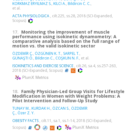
KORKMAZ ERYILMAZ S.
,
KILCI A.
,
Bildircin C. C.
,
et al.
ACTA PHYSIOLOGICA
, cilt.225, ss.28, 2018 (SCI-Expanded,
Scopus)
17.
Monitoring the improvement of muscle
performance using isokinetic dynamometry: A
comparative analysis based on the full range of
motion vs. the valid isokinetic sector
ÖZDEMİR Ç.
,
ÖZGÜNEN K. T.
,
SARPEL T.
,
GÜNAŞTI Ö.
,
Bildircin C.
,
COŞKUN N. F.
, et al.
ISOKINETICS AND EXERCISE SCIENCE
, cilt.26, sa.4, ss.257-263,
2018 (SCI-Expanded, Scopus)
PlumX Metrics
18.
Family Physician-Led Group Visits for Lifestyle
Modification in Women with Weight Problems: A
Pilot Intervention and Follow-Up Study
TUNAY M.
,
KURDAK H.
,
ÖZCAN S.
,
ÖZDEMİR
Ç.
,
Özer Z. Y.
OBESITY FACTS
, cilt.11, sa.1, ss.1-14, 2018 (SCI-Expanded,
PlumX Metrics
Scopus)