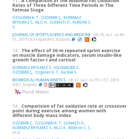
11.
A Comparison of the Maximal Fat Oxidation
Rates of Three Different Time Periods in The
Fatmax Stage
ÖZGÜNEN K. T.
,
ÖZDEMİR Ç.
,
KORKMAZ
ERYILMAZ S.
,
KILCI A.
,
GÜNAŞTI Ö.
,
KURDAK S.
S.
JOURNAL OF SPORTS SCIENCE AND MEDICINE
, cilt.18, sa.1, ss.44-
51, 2019 (SCI-Expanded, Scopus)
12.
The effect of 30-m repeated sprint exercise
on muscle damage indicators, serum insulin-like
growth factor-I and cortisol
KORKMAZ ERYILMAZ S.
,
ASLANKESER Z.
,
ÖZDEMİR Ç.
,
Ozgunen K. T.
,
Kurdak S.
BIOMEDICAL HUMAN KINETICS
, cilt.11, sa.1, ss.151-157, 2019
(ESCI, Scopus)
PlumX Metrics
13.
Comparision of fat oxidation rate at crossover
point during exercise among women with
different body mass index
ÖZDEMİR Ç.
,
ÖZGÜNEN K. T.
,
GÜNAŞTI Ö.
,
KORKMAZ ERYILMAZ S.
,
KILCI A.
,
Bildircin C. C.
,
et al.