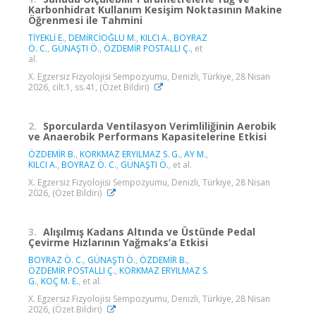
Karbonhidrat Kullanım Kesişim Noktasının Makine
Öğrenmesi ile Tahmini
TİYEKLİ E.
,
DEMİRCİOĞLU M.
,
KILCI A.
,
BOYRAZ
Ö. C.
,
GÜNAŞTI Ö.
,
ÖZDEMİR POSTALLI Ç.
, et
al.
X. Egzersiz Fizyolojisi Sempozyumu, Denizli, Türkiye, 28 Nisan
2026, cilt.1, ss.41, (Özet Bildiri)
2.
Sporcularda Ventilasyon Verimliliğinin Aerobik
ve Anaerobik Performans Kapasitelerine Etkisi
ÖZDEMİR B.
,
KORKMAZ ERYILMAZ S. G.
,
AY M.
,
KILCI A.
,
BOYRAZ Ö. C.
,
GÜNAŞTI Ö.
, et al.
X. Egzersiz Fizyolojisi Sempozyumu, Denizli, Türkiye, 28 Nisan
2026, (Özet Bildiri)
3.
Alışılmış Kadans Altında ve Üstünde Pedal
Çevirme Hızlarının Yağmaks’a Etkisi
BOYRAZ Ö. C.
,
GÜNAŞTI Ö.
,
ÖZDEMİR B.
,
ÖZDEMİR POSTALLI Ç.
,
KORKMAZ ERYILMAZ S.
G.
,
KOÇ M. E.
, et al.
X. Egzersiz Fizyolojisi Sempozyumu, Denizli, Türkiye, 28 Nisan
2026, (Özet Bildiri)