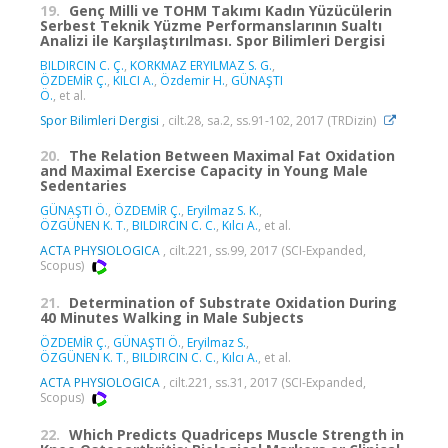
19.
Genç Milli ve TOHM Takımı Kadın Yüzücülerin
Serbest Teknik Yüzme Performanslarının Sualtı
Analizi ile Karşılaştırılması. Spor Bilimleri Dergisi
BILDIRCIN C. Ç.
,
KORKMAZ ERYILMAZ S. G.
,
ÖZDEMİR Ç.
,
KILCI A.
,
Özdemir H.
,
GÜNAŞTI
Ö.
, et al.
Spor Bilimleri Dergisi
, cilt.28, sa.2, ss.91-102, 2017 (TRDizin)
20.
The Relation Between Maximal Fat Oxidation
and Maximal Exercise Capacity in Young Male
Sedentaries
GÜNAŞTI Ö.
,
ÖZDEMİR Ç.
,
Eryilmaz S. K.
,
ÖZGÜNEN K. T.
,
BILDIRCIN C. C.
,
Kılcı A.
, et al.
ACTA PHYSIOLOGICA
, cilt.221, ss.99, 2017 (SCI-Expanded,
Scopus)
21.
Determination of Substrate Oxidation During
40 Minutes Walking in Male Subjects
ÖZDEMİR Ç.
,
GÜNAŞTI Ö.
,
Eryilmaz S.
,
ÖZGÜNEN K. T.
,
BILDIRCIN C. C.
,
Kılcı A.
, et al.
ACTA PHYSIOLOGICA
, cilt.221, ss.31, 2017 (SCI-Expanded,
Scopus)
22.
Which Predicts Quadriceps Muscle Strength in