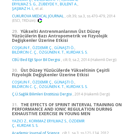
ERYILMAZ S. G.
,
ZÜBEYDE Y.
,
BÜLENT A.
,
ŞAŞMAZ H. İ.
, et al.
CUKUROVA MEDICAL JOURNAL
, cilt.39, sa.3, ss.470-479, 2014
(ESCI, TRDizin)
29.
Yükselti Antrenmanlarının Üst Düzey
Yüzücülerin Bazı Antropometrik ve Fizyolojik
Değişkenler Üzerine Etkisi
COŞKUN F.
,
ÖZDEMİR Ç.
,
GÜNAŞTI Ö.
,
BILDIRCIN C. Ç.
,
ÖZGÜNEN K. T.
,
KURDAK S. S.
CBÜ Bed Eğt Spor Bil Dergisi
, cilt.9, sa.2, 2014 (Hakemli Dergi)
30.
Üst Düzey Yüzücülerde Yükseltinin Çeşitli
Fizyolojik Değişkenler Üzerine Etkisi
COŞKUN F.
,
ÖZDEMİR Ç.
,
GÜNAŞTI Ö.
,
BILDIRCIN C. Ç.
,
ÖZGÜNEN K. T.
,
KURDAK S. S.
Ç.Ü.Sağlık Bilimleri Enstitüsü Dergisi
, 2014 (Hakemli Dergi)
31.
THE EFFECTS OF SPRINT INTERVAL TRAINING ON
PERFORMANCE AND IONIC REGULATION DURING
EXHAUSTIVE EXERCISE IN YOUNG MEN
YAZICI Z.
,
KORKMAZ ERYILMAZ S.
,
ÖZDEMİR
Ç.
,
KURDAK S. S.
Academic Journal of Science
, cilt.1, sa.3, ss.121-134, 2012