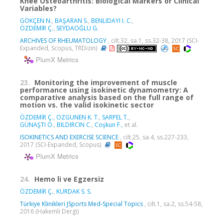
Knee Osteoarthritis: Biological Markers or Clinical
Variables?
GÖKÇEN N.
,
BAŞARAN S.
,
BENLIDAYI I. C.
,
ÖZDEMİR Ç.
,
SEYDAOĞLU G.
ARCHIVES OF RHEUMATOLOGY
, cilt.32, sa.1, ss.32-38, 2017 (SCI-
Expanded, Scopus, TRDizin)
PlumX Metrics
23.
Monitoring the improvement of muscle
performance using isokinetic dynamometry: A
comparative analysis based on the full range of
motion vs. the valid isokinetic sector
ÖZDEMİR Ç.
,
OZGUNEN K. T.
,
SARPEL T.
,
GÜNAŞTI Ö.
,
BILDIRCIN C.
,
Coşkun F.
, et al.
ISOKINETICS AND EXERCISE SCIENCE
, cilt.25, sa.4, ss.227-233,
2017 (SCI-Expanded, Scopus)
PlumX Metrics
24.
Hemo li ve Egzersiz
ÖZDEMİR Ç.
,
KURDAK S. S.
Türkiye Klinikleri JSports Med-Special Topics
, cilt.1, sa.2, ss.54-58,
2016 (Hakemli Dergi)