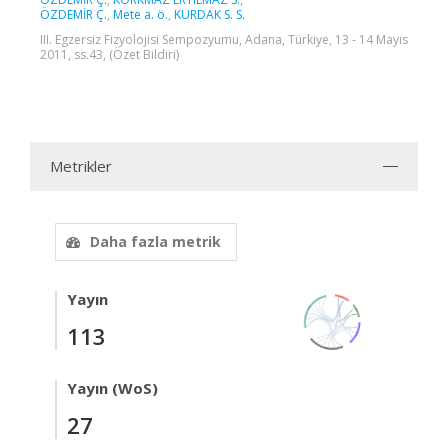
ÖZDEMİR Ç.
,
Mete a. ö.
,
KURDAK S. S.
III. Egzersiz Fizyolojisi Sempozyumu, Adana, Türkiye, 13 - 14 Mayıs
2011, ss.43, (Özet Bildiri)
Metrikler
Daha fazla metrik
Yayın
113
Yayın (WoS)
27