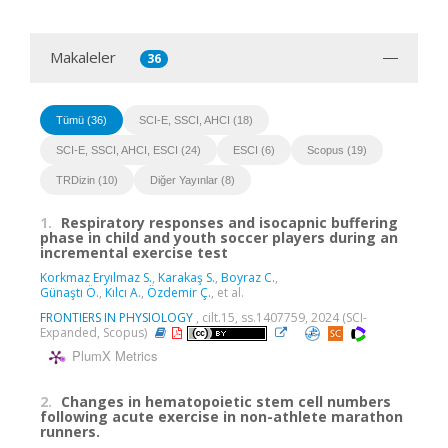
Makaleler
36
Tümü (36)
SCI-E, SSCI, AHCI (18)
SCI-E, SSCI, AHCI, ESCI (24)
ESCI (6)
Scopus (19)
TRDizin (10)
Diğer Yayınlar (8)
1.
Respiratory responses and isocapnic buffering
phase in child and youth soccer players during an
incremental exercise test
Korkmaz Eryılmaz S.
,
Karakaş S.
,
Boyraz C.
,
Günaştı Ö.
,
Kılcı A.
,
Özdemir Ç.
, et al.
FRONTIERS IN PHYSIOLOGY
, cilt.15, ss.1407759, 2024 (SCI-
Expanded, Scopus)
PlumX Metrics
2.
Changes in hematopoietic stem cell numbers
following acute exercise in non-athlete marathon
runners.