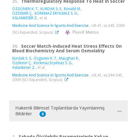
35.
Thermoregulatory Response To Heat In Soccer
ÖZGÜNEN K. T.
,
KURDAK S. S.
,
Ronald M.
,
ÖZDEMİR Ç.
,
KORKMAZ ERYILMAZ S. G.
,
ASLANKESER Z.
, et al.
Medicine And Science In Sports And Exercise
, cilt.41, ss.345, 2009
PlumX Metrics
(SCI-Expanded, Scopus)
36.
Soccer Match-induced Heat Stress Effects On
Blood Biochemistry And Serum Osmolality
Kurdak S. S.
,
Özgünen K. T.
,
Maughan R.
,
Özdemir Ç.
,
Korkmaz Eryılmaz S. G.
,
Aslankeser Z.
, et al.
Medicine And Science In Sports And Exercise
, cilt.41, ss.344-345,
2009 (SCI-Expanded, Scopus)
Hakemli Bilimsel Toplantılarda Yayımlanmış
Bildiriler
6
1.
Sahada Ölçülebilir Parametrelerle Yağ ve