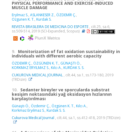
PHYSICAL PERFORMANCE AND EXERCISE-INDUCED
MUSCLE DAMAGE
Erylmaz S.
,
ASLANKESER Z.
,
ÖZDEMİR Ç.
,
Ozgunen K. T.
,
Kurdak S.
REVISTA BRASILEIRA DE MEDICINA DO ESPORTE
, cilt.25, sa.6,
ss.509-514, 2019 (SCI-Expanded, Scopus)
PlumX Metrics
9.
Monitorization of fat oxidation sustainability in
individuals with different aerobic capacity
ÖZDEMİR Ç.
,
ÖZGÜNEN K. T.
,
GÜNAŞTI Ö.
,
KORKMAZ ERYILMAZ S.
,
Kılcı A.
,
KURDAK S. S.
CUKUROVA MEDICAL JOURNAL
, cilt.44, sa.1, ss.173-180, 2019
(TRDizin)
10.
Sedanter bireyler ve sporcularda substrat
kesişim noktasındaki yağ oksidasyon hızlarının
karşılaştırılması
Günaştı Ö.
,
Özdemir Ç.
,
Özgünen K. T.
,
Kılcı A.
,
Korkmaz Eryılmaz S.
,
Kurdak S. S.
Cukurova Medical Journal
, cilt.44, sa.1, ss.412-418, 2019 (TRDizin)