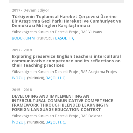
2017 - Devam Ediyor
Türkiyenin Toplumsal Hareket Çerçevesi Üzerine
Bir Araştırma Gezi Parkı Hareketi ve Cumhuriyet ve
Demokrasi Mitingleri Karşılaştırması
Yükseköğretim Kurumları Destekli Proje , BAP Y.Lisans
BODUR ÜN M.
(Yürütücü),
BAŞOL H. Ç.
2017 - 2019
Exploring preservice English teachers intercultural
communicative competence and its reflections on
their teaching practices
Yükseköğretim Kurumları Destekli Proje , BAP Araştırma Projesi
İNÖZÜ J.
(Yürütücü),
BAŞOL H. Ç.
2015 - 2018
DEVELOPING AND IMPLEMENTING AN
INTERCULTURAL COMMUNICATIVE COMPETENCE
FRAMEWORK THROUGH BLENDED LEARNING IN
FOREIGN LANGUAGE EDUCATION CONTEXT
Yükseköğretim Kurumları Destekli Proje , BAP Doktora
İNÖZÜ J.
(Yürütücü),
BAŞOL H. Ç.