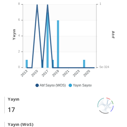
1
8
6
Yayın
Atıf
4
2
5e-324
0
2015
2017
2019
2021
2023
2025
2013
Atıf Sayısı (WOS)
Yayın Sayısı
Yayın
17
Yayın (WoS)