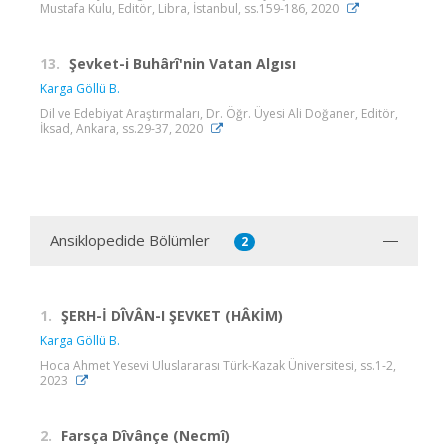
Mustafa Kulu, Editör, Libra, İstanbul, ss.159-186, 2020
13.
Şevket-i Buhârî'nin Vatan Algısı
Karga Göllü B.
Dil ve Edebiyat Araştırmaları, Dr. Öğr. Üyesi Ali Doğaner, Editör,
İksad, Ankara, ss.29-37, 2020
Ansiklopedide Bölümler
2
1.
ŞERH-İ DÎVÂN-I ŞEVKET (HÂKİM)
Karga Göllü B.
Hoca Ahmet Yesevi Uluslararası Türk-Kazak Üniversitesi, ss.1-2,
2023
2.
Farsça Dîvânçe (Necmî)