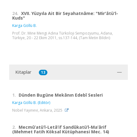
24.
XVII. Yüzyıla Ait Bir Seyahatnâme: "Mir'âtü'l-
Kuds"
Karga Göllü B.
Prof. Dr. Mine Mengi Adına Türkoloji Sempozyumu, Adana,
Türkiye, 20 - 22 Ekim 2011, ss.137-144, (Tam Metin Bildiri)
Kitaplar
13
1.
Dünden Bugüne Mekânın Edebî Sesleri
Karga Göllü B. (Editör)
Nobel Yayınevi, Ankara, 2025
2.
Mecmû’atü’l-Letâ’if Sandûkatü’l-Ma’ârif
(Mehmet Fatih Köksal Kütüphanesi Mec. 14)