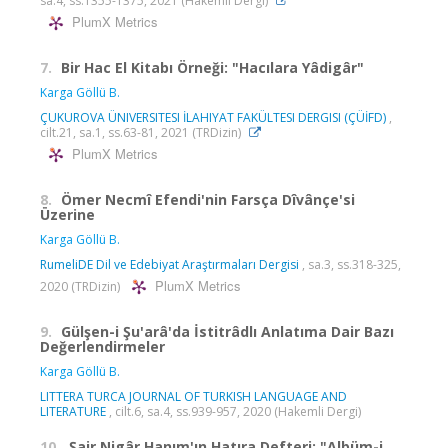
sa.4, ss.1355-1375, 2021 (Hakemli Dergi)
PlumX Metrics
7.
Bir Hac El Kitabı Örneği: "Hacılara Yâdigâr"
Karga Göllü B.
ÇUKUROVA ÜNIVERSITESI İLAHIYAT FAKÜLTESI DERGISI (ÇÜİFD)
,
cilt.21, sa.1, ss.63-81, 2021 (TRDizin)
PlumX Metrics
8.
Ömer Necmî Efendi'nin Farsça Dîvânçe'si
Üzerine
Karga Göllü B.
RumeliDE Dil ve Edebiyat Araştırmaları Dergisi
, sa.3, ss.318-325,
PlumX Metrics
2020 (TRDizin)
9.
Gülşen-i Şu'arâ'da İstitrâdlı Anlatıma Dair Bazı
Değerlendirmeler
Karga Göllü B.
LITTERA TURCA JOURNAL OF TURKISH LANGUAGE AND
LITERATURE
, cilt.6, sa.4, ss.939-957, 2020 (Hakemli Dergi)
10.
Şair Nigâr Hanım'ın Hatıra Defteri: "Albüm-i