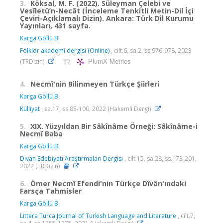
3.
Köksal, M. F. (2022). Süleyman Çelebi ve
Vesîletü’n-Necât (İnceleme Tenkitli Metin-Dil İçi
Çeviri-Açıklamalı Dizin). Ankara: Türk Dil Kurumu
Yayınları, 431 sayfa.
Karga Göllü B.
Folklor akademi dergisi (Online)
, cilt.6, sa.2, ss.976-978, 2023
PlumX Metrics
(TRDizin)
4.
Necmî'nin Bilinmeyen Türkçe Şiirleri
Karga Göllü B.
Külliyat
, sa.17, ss.85-100, 2022 (Hakemli Dergi)
5.
XIX. Yüzyıldan Bir Sâkînâme Örneği: Sâkînâme-i
Necmî Baba
Karga Göllü B.
Divan Edebiyatı Araştırmaları Dergisi
, cilt.15, sa.28, ss.173-201,
2022 (TRDizin)
6.
Ömer Necmî Efendi'nin Türkçe Dîvân'ındaki
Farsça Tahmisler
Karga Göllü B.
Littera Turca Journal of Turkish Language and Literature
, cilt.7,