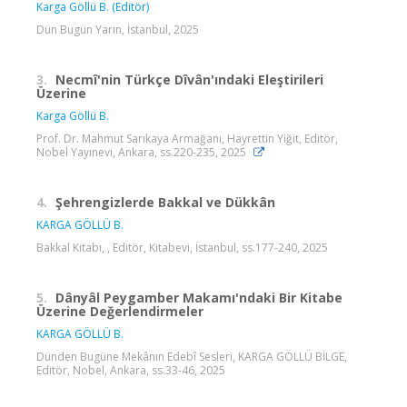
Karga Göllü B. (Editör)
Dün Bugün Yarın, İstanbul, 2025
3.
Necmî'nin Türkçe Dîvân'ındaki Eleştirileri
Üzerine
Karga Göllü B.
Prof. Dr. Mahmut Sarıkaya Armağanı, Hayrettin Yiğit, Editör,
Nobel Yayınevi, Ankara, ss.220-235, 2025
4.
Şehrengizlerde Bakkal ve Dükkân
KARGA GÖLLÜ B.
Bakkal Kitabı, , Editör, Kitabevi, İstanbul, ss.177-240, 2025
5.
Dânyâl Peygamber Makamı'ndaki Bir Kitabe
Üzerine Değerlendirmeler
KARGA GÖLLÜ B.
Dünden Bugüne Mekânın Edebî Sesleri, KARGA GÖLLÜ BİLGE,
Editör, Nobel, Ankara, ss.33-46, 2025