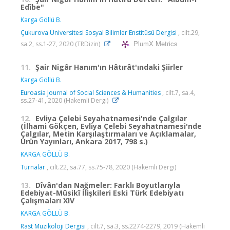
Edîbe"
Karga Göllü B.
Çukurova Üniversitesi Sosyal Bilimler Enstitüsü Dergisi
, cilt.29,
PlumX Metrics
sa.2, ss.1-27, 2020 (TRDizin)
11.
Şair Nigâr Hanım'ın Hâtırât'ındaki Şiirler
Karga Göllü B.
Euroasia Journal of Social Sciences & Humanities
, cilt.7, sa.4,
ss.27-41, 2020 (Hakemli Dergi)
12.
Evliya Çelebi Seyahatnamesi'nde Çalgılar
(İlhami Gökçen, Evliya Çelebi Seyahatnamesi'nde
Çalgılar, Metin Karşılaştırmaları ve Açıklamalar,
Ürün Yayınları, Ankara 2017, 798 s.)
KARGA GÖLLÜ B.
Turnalar
, cilt.22, sa.77, ss.75-78, 2020 (Hakemli Dergi)
13.
Dîvân'dan Nağmeler: Farklı Boyutlarıyla
Edebiyat-Mûsikî İlişkileri Eski Türk Edebiyatı
Çalışmaları XIV
KARGA GÖLLÜ B.
Rast Muzikoloji Dergisi
, cilt.7, sa.3, ss.2274-2279, 2019 (Hakemli