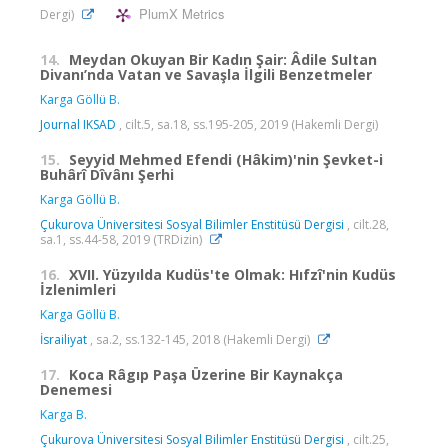
PlumX Metrics
Dergi)
14.
Meydan Okuyan Bir Kadın Şair: Âdile Sultan
Divanı’nda Vatan ve Savaşla İlgili Benzetmeler
Karga Göllü B.
Journal IKSAD
, cilt.5, sa.18, ss.195-205, 2019 (Hakemli Dergi)
15.
Seyyid Mehmed Efendi (Hâkim)'nin Şevket-i
Buhârî Dîvânı Şerhi
Karga Göllü B.
Çukurova Üniversitesi Sosyal Bilimler Enstitüsü Dergisi
, cilt.28,
sa.1, ss.44-58, 2019 (TRDizin)
16.
XVII. Yüzyılda Kudüs'te Olmak: Hıfzî'nin Kudüs
İzlenimleri
Karga Göllü B.
İsrailiyat
, sa.2, ss.132-145, 2018 (Hakemli Dergi)
17.
Koca Râgıp Paşa Üzerine Bir Kaynakça
Denemesi
Karga B.
Çukurova Üniversitesi Sosyal Bilimler Enstitüsü Dergisi
, cilt.25,