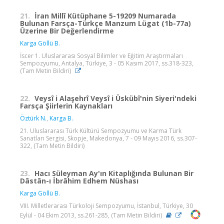
21.
İran Millî Kütüphane 5-19209 Numarada
Bulunan Farsça-Türkçe Manzum Lügat (1b-77a)
Üzerine Bir Değerlendirme
Karga Göllü B.
İscer 1. Uluslararası Sosyal Bilimler ve Eğitim Araştırmaları
Sempozyumu, Antalya, Türkiye, 3 - 05 Kasım 2017, ss.318-323,
(Tam Metin Bildiri)
22.
Veysî i Alaşehrî Veysî i Üskübî'nin Siyeri'ndeki
Farsça Şiirlerin Kaynakları
Öztürk N.
,
Karga B.
21. Uluslararası Türk Kültürü Sempozyumu ve Karma Türk
Sanatları Sergisi, Skopje, Makedonya, 7 - 09 Mayıs 2016, ss.307-
322, (Tam Metin Bildiri)
23.
Hacı Süleyman Ay'ın Kitaplığında Bulunan Bir
Dâstân-ı İbrâhim Edhem Nüshası
Karga Göllü B.
VIII. Milletlerarası Türkoloji Sempozyumu, İstanbul, Türkiye, 30
Eylül - 04 Ekim 2013, ss.261-285, (Tam Metin Bildiri)