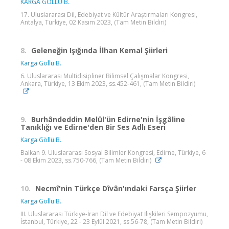
KARGA GÖLLÜ B.
17. Uluslararası Dil, Edebiyat ve Kültür Araştırmaları Kongresi,
Antalya, Türkiye, 02 Kasım 2023, (Tam Metin Bildiri)
8.
Geleneğin Işığında İlhan Kemal Şiirleri
Karga Göllü B.
6. Uluslararası Multidisipliner Bilimsel Çalışmalar Kongresi,
Ankara, Türkiye, 13 Ekim 2023, ss.452-461, (Tam Metin Bildiri)
9.
Burhândeddin Melûl'ün Edirne'nin İşgâline
Tanıklığı ve Edirne'den Bir Ses Adlı Eseri
Karga Göllü B.
Balkan 9. Uluslararası Sosyal Bilimler Kongresi, Edirne, Türkiye, 6
- 08 Ekim 2023, ss.750-766, (Tam Metin Bildiri)
10.
Necmî'nin Türkçe Dîvân'ındaki Farsça Şiirler
Karga Göllü B.
III. Uluslararası Türkiye-İran Dil ve Edebiyat İlişkileri Sempozyumu,
İstanbul, Türkiye, 22 - 23 Eylül 2021, ss.56-78, (Tam Metin Bildiri)