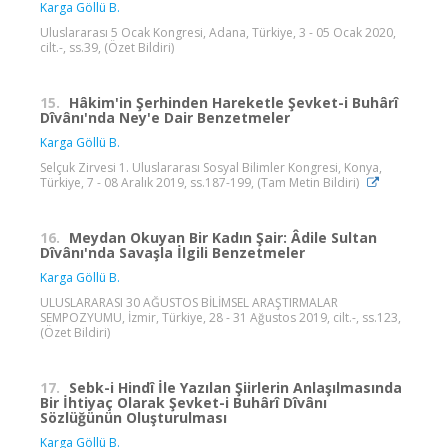
Karga Göllü B.
Uluslararası 5 Ocak Kongresi, Adana, Türkiye, 3 - 05 Ocak 2020,
cilt.-, ss.39, (Özet Bildiri)
15.
Hâkim'in Şerhinden Hareketle Şevket-i Buhârî
Dîvânı'nda Ney'e Dair Benzetmeler
Karga Göllü B.
Selçuk Zirvesi 1. Uluslararası Sosyal Bilimler Kongresi, Konya,
Türkiye, 7 - 08 Aralık 2019, ss.187-199, (Tam Metin Bildiri)
16.
Meydan Okuyan Bir Kadın Şair: Âdile Sultan
Dîvânı'nda Savaşla İlgili Benzetmeler
Karga Göllü B.
ULUSLARARASI 30 AĞUSTOS BİLİMSEL ARAŞTIRMALAR
SEMPOZYUMU, İzmir, Türkiye, 28 - 31 Ağustos 2019, cilt.-, ss.123,
(Özet Bildiri)
17.
Sebk-i Hindî İle Yazılan Şiirlerin Anlaşılmasında
Bir İhtiyaç Olarak Şevket-i Buhârî Dîvânı
Sözlüğünün Oluşturulması
Karga Göllü B.