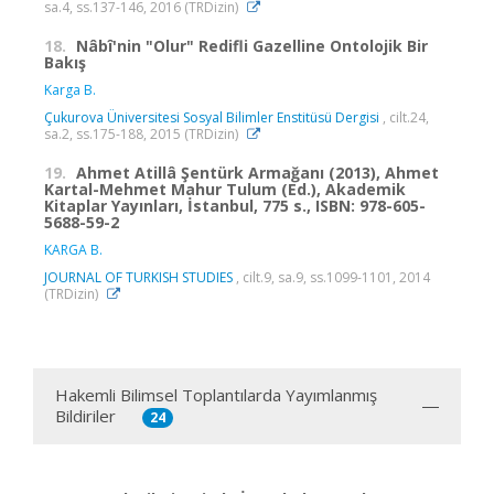
sa.4, ss.137-146, 2016 (TRDizin)
18.
Nâbî'nin "Olur" Redifli Gazelline Ontolojik Bir
Bakış
Karga B.
Çukurova Üniversitesi Sosyal Bilimler Enstitüsü Dergisi
, cilt.24,
sa.2, ss.175-188, 2015 (TRDizin)
19.
Ahmet Atillâ Şentürk Armağanı (2013), Ahmet
Kartal-Mehmet Mahur Tulum (Ed.), Akademik
Kitaplar Yayınları, İstanbul, 775 s., ISBN: 978-605-
5688-59-2
KARGA B.
JOURNAL OF TURKISH STUDIES
, cilt.9, sa.9, ss.1099-1101, 2014
(TRDizin)
Hakemli Bilimsel Toplantılarda Yayımlanmış
Bildiriler
24