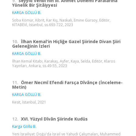
9.
Seyyid Vehbî'nin III. Ahmet Dönemi Paralarına
Yönelik Bir Şitâiyyesi
KARGA GÖLLÜ B.
Soba Kömür, Kibrit, Kar Kış, Naskali, Emine Gürsoy, Editör,
KİTABEVİ, İstanbul, ss.693-722, 2023
10.
İlhan Kemal'in Hiçliğe Gazel Şiirinde Divan Şiiri
Geleneğinin İzleri
KARGA GÖLLÜ B.
İlhan Kemal Kitabı, Karakaş, Ayfer, Kaya, Selda, Editör, Klaros
Yayınları, Ankara, ss.49-55, 2023
11.
Ömer Necmî Efendi Farsça Dîvânçe (İnceleme-
Metin)
KARGA GÖLLÜ B.
Kesit, İstanbul, 2021
12.
XVI. Yüzyıl Dîvân Şiirinde Kudüs
Karga Göllü B.
Yeni İsrailiyat: Doğu'da İsrail ve Yahudi Çalışmaları, Muhammed