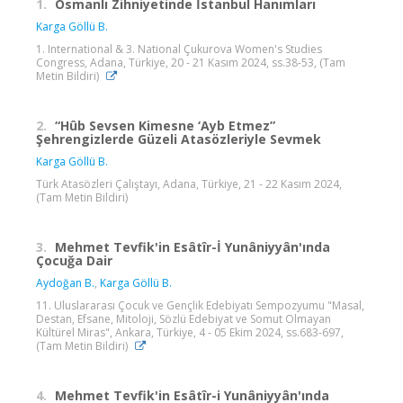
1.
Osmanlı Zihniyetinde İstanbul Hanımları
Karga Göllü B.
1. International & 3. National Çukurova Women's Studies
Congress, Adana, Türkiye, 20 - 21 Kasım 2024, ss.38-53, (Tam
Metin Bildiri)
2.
“Hûb Sevsen Kimesne ‘Ayb Etmez”
Şehrengizlerde Güzeli Atasözleriyle Sevmek
Karga Göllü B.
Türk Atasözleri Çalıştayı, Adana, Türkiye, 21 - 22 Kasım 2024,
(Tam Metin Bildiri)
3.
Mehmet Tevfik'in Esâtîr-İ Yunâniyyân'ında
Çocuğa Dair
Aydoğan B.
,
Karga Göllü B.
11. Uluslararası Çocuk ve Gençlik Edebiyatı Sempozyumu "Masal,
Destan, Efsane, Mitoloji, Sözlü Edebiyat ve Somut Olmayan
Kültürel Miras", Ankara, Türkiye, 4 - 05 Ekim 2024, ss.683-697,
(Tam Metin Bildiri)
4.
Mehmet Tevfik'in Esâtîr-i Yunâniyyân'ında