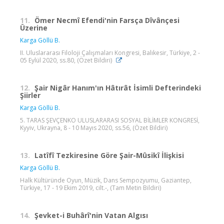
11.
Ömer Necmî Efendi'nin Farsça Dîvânçesi
Üzerine
Karga Göllü B.
II. Uluslararası Filoloji Çalışmaları Kongresi, Balıkesir, Türkiye, 2 -
05 Eylül 2020, ss.80, (Özet Bildiri)
12.
Şair Nigâr Hanım'ın Hâtırât İsimli Defterindeki
Şiirler
Karga Göllü B.
5. TARAS ŞEVÇENKO ULUSLARARASI SOSYAL BİLİMLER KONGRESİ,
Kyyiv, Ukrayna, 8 - 10 Mayıs 2020, ss.56, (Özet Bildiri)
13.
Latîfî Tezkiresine Göre Şair-Mûsikî İlişkisi
Karga Göllü B.
Halk Kültüründe Oyun, Müzik, Dans Sempozyumu, Gaziantep,
Türkiye, 17 - 19 Ekim 2019, cilt.-, (Tam Metin Bildiri)
14.
Şevket-i Buhârî'nin Vatan Algısı