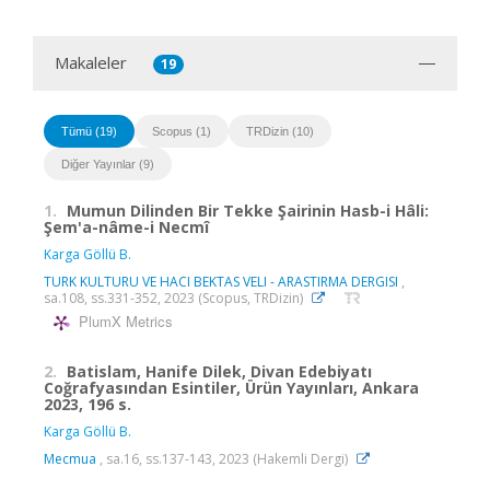
Makaleler
19
Tümü (19)
Scopus (1)
TRDizin (10)
Diğer Yayınlar (9)
1.
Mumun Dilinden Bir Tekke Şairinin Hasb-i Hâli:
Şem'a-nâme-i Necmî
Karga Göllü B.
TURK KULTURU VE HACI BEKTAS VELI - ARASTIRMA DERGISI
,
sa.108, ss.331-352, 2023 (Scopus, TRDizin)
PlumX Metrics
2.
Batislam, Hanife Dilek, Divan Edebiyatı
Coğrafyasından Esintiler, Ürün Yayınları, Ankara
2023, 196 s.
Karga Göllü B.
Mecmua
, sa.16, ss.137-143, 2023 (Hakemli Dergi)