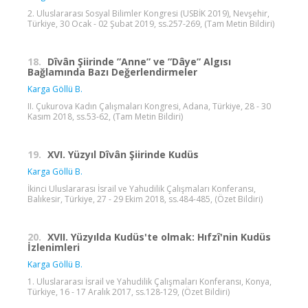
2. Uluslararası Sosyal Bilimler Kongresi (USBİK 2019), Nevşehir,
Türkiye, 30 Ocak - 02 Şubat 2019, ss.257-269, (Tam Metin Bildiri)
18.
Dîvân Şiirinde ”Anne” ve ”Dâye” Algısı
Bağlamında Bazı Değerlendirmeler
Karga Göllü B.
II. Çukurova Kadın Çalışmaları Kongresi, Adana, Türkiye, 28 - 30
Kasım 2018, ss.53-62, (Tam Metin Bildiri)
19.
XVI. Yüzyıl Dîvân Şiirinde Kudüs
Karga Göllü B.
İkinci Uluslararası İsrail ve Yahudilik Çalışmaları Konferansı,
Balıkesir, Türkiye, 27 - 29 Ekim 2018, ss.484-485, (Özet Bildiri)
20.
XVII. Yüzyılda Kudüs'te olmak: Hıfzî'nin Kudüs
İzlenimleri
Karga Göllü B.
1. Uluslararası İsrail ve Yahudilik Çalışmaları Konferansı, Konya,
Türkiye, 16 - 17 Aralık 2017, ss.128-129, (Özet Bildiri)