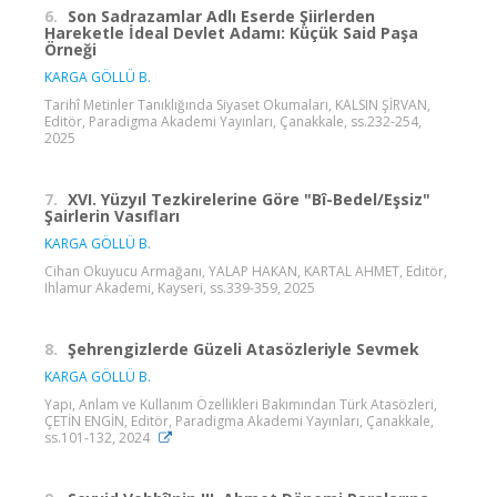
6.
Son Sadrazamlar Adlı Eserde Şiirlerden
Hareketle İdeal Devlet Adamı: Küçük Said Paşa
Örneği
KARGA GÖLLÜ B.
Tarihî Metinler Tanıklığında Siyaset Okumaları, KALSIN ŞİRVAN,
Editör, Paradigma Akademi Yayınları, Çanakkale, ss.232-254,
2025
7.
XVI. Yüzyıl Tezkirelerine Göre "Bî-Bedel/Eşsiz"
Şairlerin Vasıfları
KARGA GÖLLÜ B.
Cihan Okuyucu Armağanı, YALAP HAKAN, KARTAL AHMET, Editör,
Ihlamur Akademi, Kayseri, ss.339-359, 2025
8.
Şehrengizlerde Güzeli Atasözleriyle Sevmek
KARGA GÖLLÜ B.
Yapı, Anlam ve Kullanım Özellikleri Bakımından Türk Atasözleri,
ÇETİN ENGİN, Editör, Paradigma Akademi Yayınları, Çanakkale,
ss.101-132, 2024