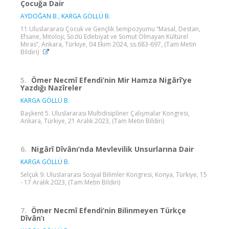
Çocuğa Dair
AYDOĞAN B.
,
KARGA GÖLLÜ B.
11.Uluslararası Çocuk ve Gençlik Sempozyumu “Masal, Destan,
Efsane, Mitoloji, Sözlü Edebiyat ve Somut Olmayan Kültürel
Miras”, Ankara, Türkiye, 04 Ekim 2024, ss.683-697, (Tam Metin
Bildiri)
5.
Ömer Necmî Efendi’nin Mir Hamza Nigârî’ye
Yazdığı Nazîreler
KARGA GÖLLÜ B.
Başkent 5. Uluslararası Multidisipliner Çalışmalar Kongresi,
Ankara, Türkiye, 21 Aralık 2023, (Tam Metin Bildiri)
6.
Nigârî Dîvânı’nda Mevlevilik Unsurlarına Dair
KARGA GÖLLÜ B.
Selçuk 9. Uluslararası Sosyal Bilimler Kongresi, Konya, Türkiye, 15
- 17 Aralık 2023, (Tam Metin Bildiri)
7.
Ömer Necmî Efendi’nin Bilinmeyen Türkçe
Dîvân’ı