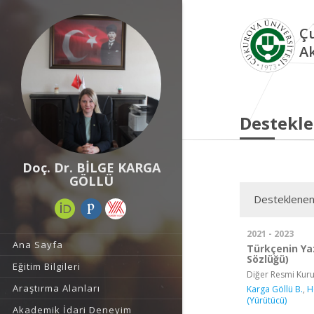
Çu
A
Destekle
Doç. Dr. BİLGE KARGA
GÖLLÜ
Desteklenen
2021 - 2023
Ana Sayfa
Türkçenin Yaz
Sözlüğü)
Eğitim Bilgileri
Diğer Resmi Kur
Araştırma Alanları
Karga Göllü B.
,
H
(Yürütücü)
Akademik İdari Deneyim