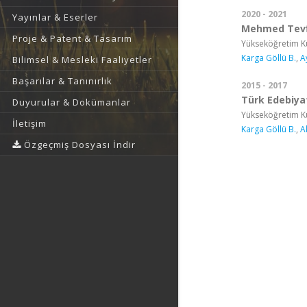
2020 - 2021
Yayınlar & Eserler
Mehmed Tevfi
Proje & Patent & Tasarım
Yükseköğretim Ku
Karga Göllü B.
,
A
Bilimsel & Mesleki Faaliyetler
Başarılar & Tanınırlık
2015 - 2017
Türk Edebiyat
Duyurular & Dokümanlar
Yükseköğretim Ku
İletişim
Karga Göllü B.
,
A
Özgeçmiş Dosyası İndir