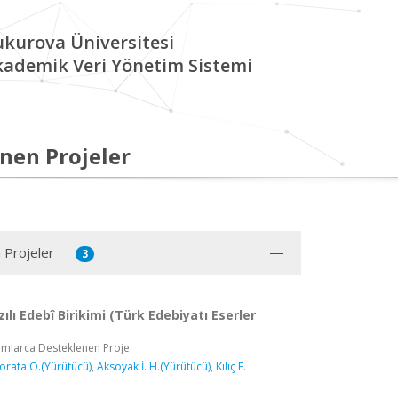
kurova Üniversitesi
kademik Veri Yönetim Sistemi
nen Projeler
 Projeler
3
ılı Edebî Birikimi (Türk Edebiyatı Eserler
umlarca Desteklenen Proje
orata O.(Yürütücü)
,
Aksoyak İ. H.(Yürütücü)
,
Kılıç F.