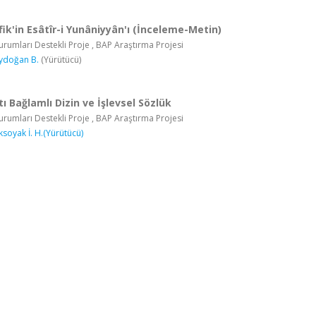
k'in Esâtîr-i Yunâniyyân'ı (İnceleme-Metin)
rumları Destekli Proje , BAP Araştırma Projesi
ydoğan B.
(Yürütücü)
ı Bağlamlı Dizin ve İşlevsel Sözlük
rumları Destekli Proje , BAP Araştırma Projesi
ksoyak İ. H.(Yürütücü)