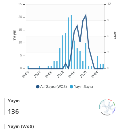
12
25
20
9
15
Yayın
Atıf
6
10
3
5
0
0
2004
2008
2012
2016
2020
2024
2000
Atıf Sayısı (WOS)
Yayın Sayısı
Yayın
136
Yayın (WoS)