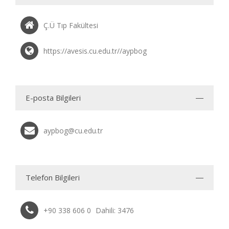
Ç.Ü Tıp Fakültesi
https://avesis.cu.edu.tr//aypbog
E-posta Bilgileri
aypbog@cu.edu.tr
Telefon Bilgileri
+90 338 606 0
Dahili: 3476