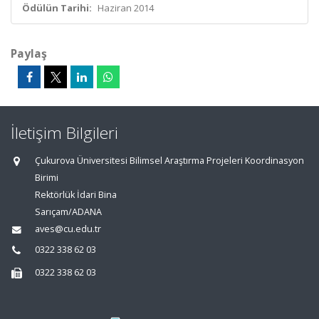
Ödülün Tarihi:
Haziran 2014
Paylaş
İletişim Bilgileri
Çukurova Üniversitesi Bilimsel Araştırma Projeleri Koordinasyon
Birimi
Rektörlük İdari Bina
Sarıçam/ADANA
aves@cu.edu.tr
0322 338 62 03
0322 338 62 03