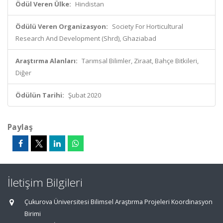
Ödül Veren Ülke:
Hindistan
Ödülü Veren Organizasyon:
Society For Horticultural
Research And Development (Shrd), Ghaziabad
Araştırma Alanları:
Tarımsal Bilimler, Ziraat, Bahçe Bitkileri,
Diğer
Ödülün Tarihi:
Şubat 2020
Paylaş
İletişim Bilgileri
Çukurova Üniversitesi Bilimsel Araştırma Projeleri Koordinasyon
Birimi