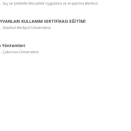
ıp , Suç ve Şiddetle Mücadele Uygulama ve Araştırma Merkezi
YVANLARI KULLANIM SERTİFİKASI EĞİTİMİ
p , İstanbul Medipol Üniversitesi
a Yöntemleri
p , Çukurova Üniversitesi