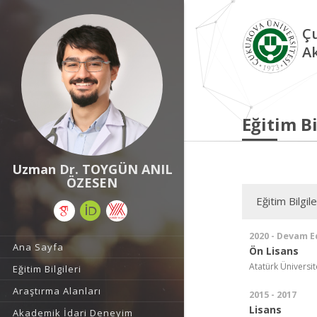
Çu
A
Eğitim Bi
Uzman Dr. TOYGÜN ANIL
ÖZESEN
Eğitim Bilgile
2020 - Devam E
Ana Sayfa
Ön Lisans
Atatürk Üniversit
Eğitim Bilgileri
Araştırma Alanları
2015 - 2017
Lisans
Akademik İdari Deneyim