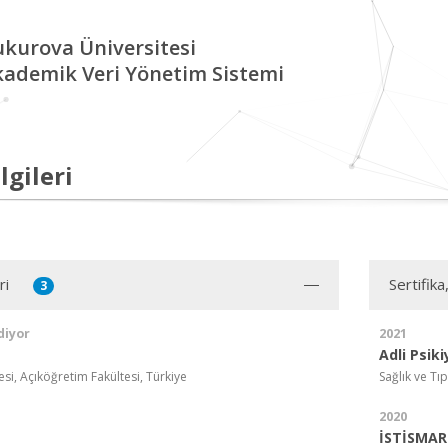
kurova Üniversitesi
kademik Veri Yönetim Sistemi
lgileri
ri
Sertifika
3
diyor
2021
Adli Psiki
esi, Açıköğretim Fakültesi, Türkiye
Sağlık ve Tı
2020
İSTİSMA