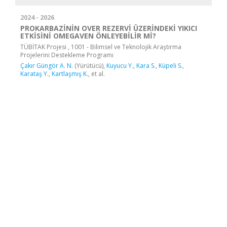
2024 - 2026
PROKARBAZİNİN OVER REZERVİ ÜZERİNDEKİ YIKICI
ETKİSİNİ OMEGAVEN ÖNLEYEBİLİR Mİ?
TÜBİTAK Projesi , 1001 - Bilimsel ve Teknolojik Araştırma
Projelerini Destekleme Programı
Çakır Güngör A. N.
(Yürütücü),
Kuyucu Y.
,
Kara S.
,
Küpeli S.
,
Karataş Y.
,
Kartlaşmış K.
, et al.